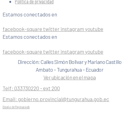
Política de privacidad
Estamos conectados en
facebook-square
twitter
instagram
youtube
Estamos conectados en
facebook-square
twitter
instagram
youtube
Dirección: Calles Simón Bolivar y Mariano Castillo
Ambato – Tungurahua – Ecuador
Ver ubicación en el mapa
Telf:
033730220 - ext 200
Email:
gobierno.provincial@tungurahua.gob.ec
Diseño de Páginas web
| 0224492314 -Visualg3