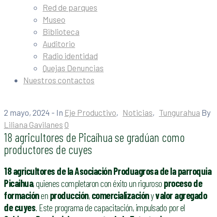
Red de parques
Museo
Biblioteca
Auditorio
Radio identidad
Quejas Denuncias
Nuestros contactos
2 mayo, 2024
- In
Eje Productivo
‚
Noticias
‚
Tungurahua
By
Liliana Gavilanes
0
18 agricultores de Picaíhua se gradúan como
productores de cuyes
18 agricultores de la Asociación Produagrosa de la parroquia
Picaihua
, quienes completaron con éxito un riguroso
proceso de
formación
en
producción
,
comercialización
y
valor agregado
de cuyes
. Este programa de capacitación, impulsado por el