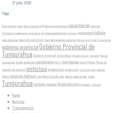
27 julio, 2026
Tags
capacitación
arte
Agua
Ambato
Banco Alemán KFW
Baños de Agua Santa
Centro de
cultura
creatividad
Formación Ciudadana de Tungurahua
Cotopaxi
cfct
ConservaciónAmbiental
desarrollo económico
Geoparque Volcán Tungurahua
desarrollo agrícola
DesarrolloHumanoCulturaDeportes
Gobierno Provincial de
gobierno provincial
Tungurahua
Gobierno Provincial Tungurahua
Infraestructura y Vialidad
Manuel
parroquias
pachamama
Pelileo
medio ambiente
Planes de
Caizabanda
PACT II
Patate
prefectura
produccion
producción
manejos de páramos
Productividad
páramos
recursos hídricos
Riego Tecnificado
Píllaro
sostenibilidad
riego
Salasaka
Tisaleo
Tungurahua
turismo
Viceprefectura
vialidad
Vía Ambato - El Corazón
Home
Noticias
Transparencia