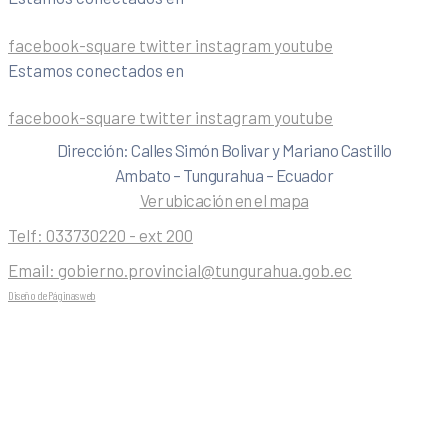
facebook-square
twitter
instagram
youtube
Estamos conectados en
facebook-square
twitter
instagram
youtube
Dirección: Calles Simón Bolivar y Mariano Castillo
Ambato – Tungurahua – Ecuador
Ver ubicación en el mapa
Telf:
033730220 - ext 200
Email:
gobierno.provincial@tungurahua.gob.ec
Diseño de Páginas web
| 0224492314 -Visualg3