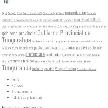
Tags
capacitación
arte
Agua
Ambato
Banco Alemán KFW
Baños de Agua Santa
Centro de
cultura
creatividad
Formación Ciudadana de Tungurahua
Cotopaxi
cfct
ConservaciónAmbiental
desarrollo económico
Geoparque Volcán Tungurahua
desarrollo agrícola
DesarrolloHumanoCulturaDeportes
Gobierno Provincial de
gobierno provincial
Tungurahua
Gobierno Provincial Tungurahua
Infraestructura y Vialidad
Manuel
parroquias
pachamama
Pelileo
medio ambiente
Planes de
Caizabanda
PACT II
Patate
prefectura
produccion
producción
manejos de páramos
Productividad
páramos
recursos hídricos
Riego Tecnificado
Píllaro
sostenibilidad
riego
Salasaka
Tisaleo
Tungurahua
turismo
Viceprefectura
vialidad
Vía Ambato - El Corazón
Home
Noticias
Transparencia
Política de privacidad
Estamos conectados en