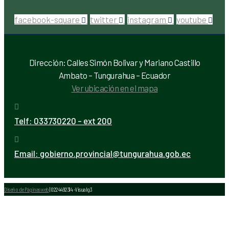
facebook-square
twitter
instagram
youtube
Dirección: Calles Simón Bolivar y Mariano Castillo
Ambato – Tungurahua – Ecuador
Ver ubicación en el mapa
Telf:
033730220 - ext 200
Email:
gobierno.provincial@tungurahua.gob.ec
Diseño de Páginas web
| 0224492314 -Visualg3