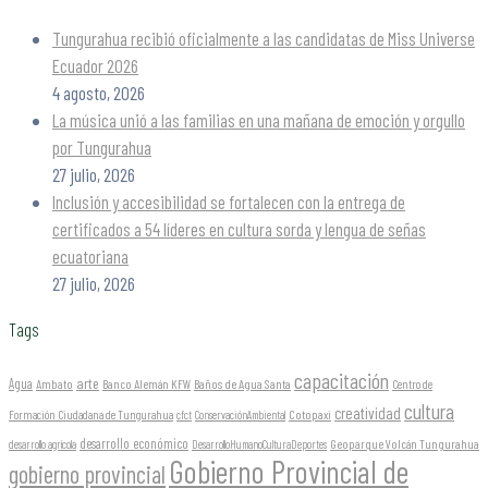
Tungurahua recibió oficialmente a las candidatas de Miss Universe
Ecuador 2026
4 agosto, 2026
La música unió a las familias en una mañana de emoción y orgullo
por Tungurahua
27 julio, 2026
Inclusión y accesibilidad se fortalecen con la entrega de
certificados a 54 líderes en cultura sorda y lengua de señas
ecuatoriana
27 julio, 2026
Tags
capacitación
arte
Agua
Ambato
Banco Alemán KFW
Baños de Agua Santa
Centro de
cultura
creatividad
Formación Ciudadana de Tungurahua
Cotopaxi
cfct
ConservaciónAmbiental
desarrollo económico
Geoparque Volcán Tungurahua
desarrollo agrícola
DesarrolloHumanoCulturaDeportes
Gobierno Provincial de
gobierno provincial