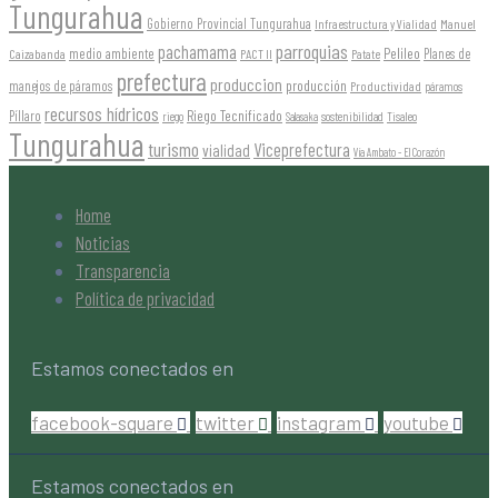
Tungurahua
Gobierno Provincial Tungurahua
Infraestructura y Vialidad
Manuel
parroquias
pachamama
Pelileo
medio ambiente
Planes de
Caizabanda
PACT II
Patate
prefectura
produccion
producción
manejos de páramos
Productividad
páramos
recursos hídricos
Riego Tecnificado
Píllaro
sostenibilidad
riego
Salasaka
Tisaleo
Tungurahua
turismo
Viceprefectura
vialidad
Vía Ambato - El Corazón
Home
Noticias
Transparencia
Política de privacidad
Estamos conectados en
facebook-square
twitter
instagram
youtube
Estamos conectados en