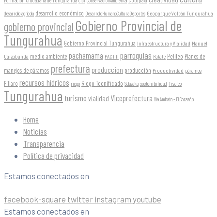
Formación Ciudadana de Tungurahua
Cotopaxi
cfct
ConservaciónAmbiental
desarrollo económico
Geoparque Volcán Tungurahua
desarrollo agrícola
DesarrolloHumanoCulturaDeportes
Gobierno Provincial de
gobierno provincial
Tungurahua
Gobierno Provincial Tungurahua
Infraestructura y Vialidad
Manuel
parroquias
pachamama
Pelileo
medio ambiente
Planes de
Caizabanda
PACT II
Patate
prefectura
produccion
producción
manejos de páramos
Productividad
páramos
recursos hídricos
Riego Tecnificado
Píllaro
sostenibilidad
riego
Salasaka
Tisaleo
Tungurahua
turismo
Viceprefectura
vialidad
Vía Ambato - El Corazón
Home
Noticias
Transparencia
Política de privacidad
Estamos conectados en
facebook-square
twitter
instagram
youtube
Estamos conectados en