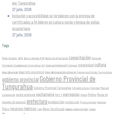
por Tungurahua
27 julio, 2026
Inclusión y accesibilidad se fortalecen con la entrega de
certificados a 54 líderes en cultura sorda y lengua de señas
ecuatoriana
27 julio, 2026
Tags
capacitación
arte
Agua
Ambato
Banco Alemán KFW
Baños de Agua Santa
Centro de
cultura
creatividad
Formación Ciudadana de Tungurahua
Cotopaxi
cfct
ConservaciónAmbiental
desarrollo económico
Geoparque Volcán Tungurahua
desarrollo agrícola
DesarrolloHumanoCulturaDeportes
Gobierno Provincial de
gobierno provincial
Tungurahua
Gobierno Provincial Tungurahua
Infraestructura y Vialidad
Manuel
parroquias
pachamama
Pelileo
medio ambiente
Planes de
Caizabanda
PACT II
Patate
prefectura
produccion
producción
manejos de páramos
Productividad
páramos
recursos hídricos
Riego Tecnificado
Píllaro
sostenibilidad
riego
Salasaka
Tisaleo