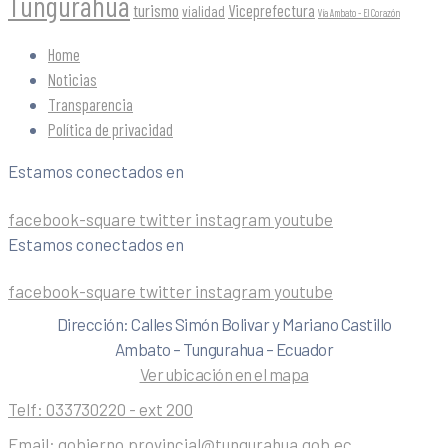
Tungurahua
turismo
Viceprefectura
vialidad
Vía Ambato - El Corazón
Home
Noticias
Transparencia
Política de privacidad
Estamos conectados en
facebook-square
twitter
instagram
youtube
Estamos conectados en
facebook-square
twitter
instagram
youtube
Dirección: Calles Simón Bolivar y Mariano Castillo
Ambato – Tungurahua – Ecuador
Ver ubicación en el mapa
Telf:
033730220 - ext 200
Email:
gobierno.provincial@tungurahua.gob.ec