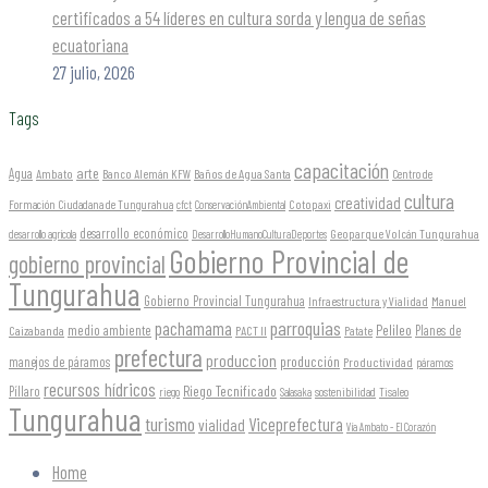
certificados a 54 líderes en cultura sorda y lengua de señas
ecuatoriana
27 julio, 2026
Tags
capacitación
arte
Agua
Ambato
Banco Alemán KFW
Baños de Agua Santa
Centro de
cultura
creatividad
Formación Ciudadana de Tungurahua
Cotopaxi
cfct
ConservaciónAmbiental
desarrollo económico
Geoparque Volcán Tungurahua
desarrollo agrícola
DesarrolloHumanoCulturaDeportes
Gobierno Provincial de
gobierno provincial
Tungurahua
Gobierno Provincial Tungurahua
Infraestructura y Vialidad
Manuel
parroquias
pachamama
Pelileo
medio ambiente
Planes de
Caizabanda
PACT II
Patate
prefectura
produccion
producción
manejos de páramos
Productividad
páramos
recursos hídricos
Riego Tecnificado
Píllaro
sostenibilidad
riego
Salasaka
Tisaleo
Tungurahua
turismo
Viceprefectura
vialidad
Vía Ambato - El Corazón
Home