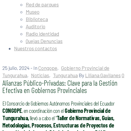
Red de parques
Museo
Biblioteca
Auditorio
Radio identidad
Quejas Denuncias
Nuestros contactos
25 julio, 2024
- In
Congope
‚
Gobierno Provincial de
Tungurahua
‚
Noticias
‚
Tungurahua
By
Liliana Gavilanes
0
Alianzas Público-Privadas: Clave para la Gestión
Efectiva en Gobiernos Provinciales
El Consorcio de Gobiernos Autónomos Provinciales del Ecuador
CONGOPE
, en coordinación con el
Gobierno Provincial de
Tungurahua,
llevó a cabo el “
Taller de Normativas, Guías,
Metodologías, Procesos, Estructuras de Proyectos de