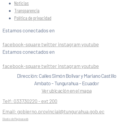
Noticias
Transparencia
Política de privacidad
Estamos conectados en
facebook-square
twitter
instagram
youtube
Estamos conectados en
facebook-square
twitter
instagram
youtube
Dirección: Calles Simón Bolivar y Mariano Castillo
Ambato – Tungurahua – Ecuador
Ver ubicación en el mapa
Telf:
033730220 - ext 200
Email:
gobierno.provincial@tungurahua.gob.ec
Diseño de Páginas web
| 0224492314 -Visualg3