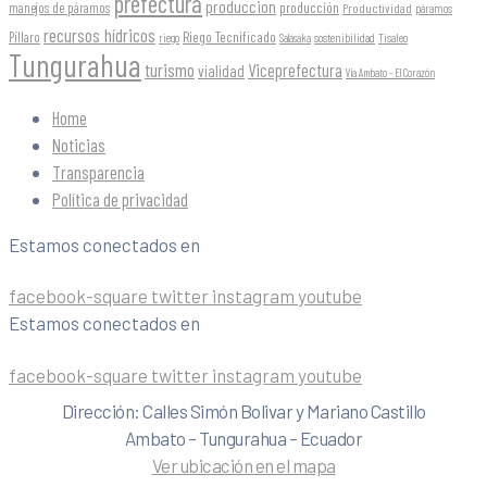
prefectura
produccion
producción
manejos de páramos
Productividad
páramos
recursos hídricos
Riego Tecnificado
Píllaro
sostenibilidad
riego
Salasaka
Tisaleo
Tungurahua
turismo
Viceprefectura
vialidad
Vía Ambato - El Corazón
Home
Noticias
Transparencia
Política de privacidad
Estamos conectados en
facebook-square
twitter
instagram
youtube
Estamos conectados en
facebook-square
twitter
instagram
youtube
Dirección: Calles Simón Bolivar y Mariano Castillo
Ambato – Tungurahua – Ecuador
Ver ubicación en el mapa