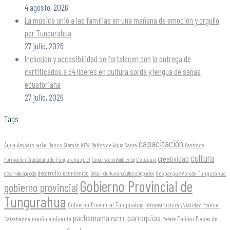
4 agosto, 2026
La música unió a las familias en una mañana de emoción y orgullo
por Tungurahua
27 julio, 2026
Inclusión y accesibilidad se fortalecen con la entrega de
certificados a 54 líderes en cultura sorda y lengua de señas
ecuatoriana
27 julio, 2026
Tags
capacitación
arte
Agua
Ambato
Banco Alemán KFW
Baños de Agua Santa
Centro de
cultura
creatividad
Formación Ciudadana de Tungurahua
Cotopaxi
cfct
ConservaciónAmbiental
desarrollo económico
Geoparque Volcán Tungurahua
desarrollo agrícola
DesarrolloHumanoCulturaDeportes
Gobierno Provincial de
gobierno provincial
Tungurahua
Gobierno Provincial Tungurahua
Infraestructura y Vialidad
Manuel
parroquias
pachamama
Pelileo
medio ambiente
Planes de
Caizabanda
PACT II
Patate