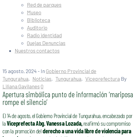
Red de parques
Museo
Biblioteca
Auditorio
Radio identidad
Quejas Denuncias
Nuestros contactos
15 agosto, 2024
- In
Gobierno Provincial de
Tungurahua
‚
Noticias
‚
Tungurahua
‚
Viceprefectura
By
Liliana Gavilanes
0
Apertura simbólica punto de información ‘mariposa
rompe el silencio’
El 14 de agosto, el Gobierno Provincial de Tungurahua, encabezado por
la
V
iceprefecta Abg. Vanessa Lozada,
reafirmó su compromiso
con la promoción del
derecho a una vida libre de violencia para