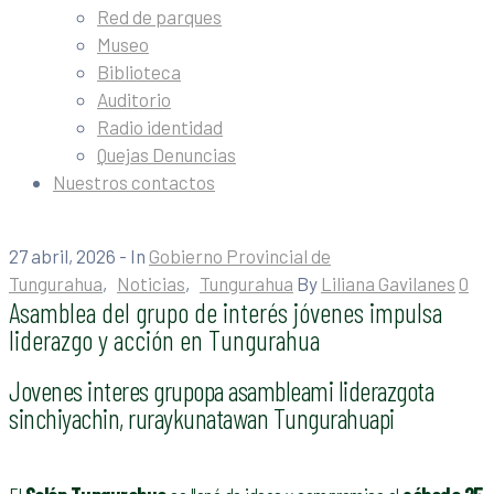
Red de parques
Museo
Biblioteca
Auditorio
Radio identidad
Quejas Denuncias
Nuestros contactos
27 abril, 2026
- In
Gobierno Provincial de
Tungurahua
‚
Noticias
‚
Tungurahua
By
Liliana Gavilanes
0
Asamblea del grupo de interés jóvenes impulsa
liderazgo y acción en Tungurahua
Jovenes interes grupopa asambleami liderazgota
sinchiyachin, ruraykunatawan Tungurahuapi