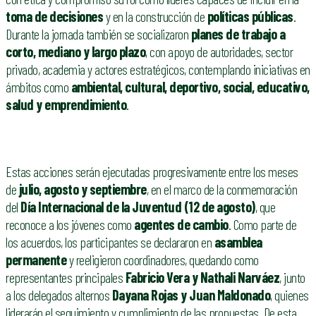
toma de decisiones
y en la construcción de
políticas públicas
.
Durante la jornada también se socializaron
planes de trabajo a
corto, mediano y largo plazo
, con apoyo de autoridades, sector
privado, academia y actores estratégicos, contemplando iniciativas en
ámbitos como
ambiental, cultural, deportivo, social, educativo,
salud y emprendimiento
.
Estas acciones serán ejecutadas progresivamente entre los meses
de
julio, agosto y septiembre
, en el marco de la conmemoración
del
Día Internacional de la Juventud (12 de agosto)
, que
reconoce a los jóvenes como
agentes de cambio
. Como parte de
los acuerdos, los participantes se declararon en
asamblea
permanente
y reeligieron coordinadores, quedando como
representantes principales
Fabricio Vera y Nathali Narváez
, junto
a los delegados alternos
Dayana Rojas y Juan Maldonado
, quienes
liderarán el seguimiento y cumplimiento de las propuestas. De esta