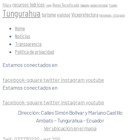
recursos hídricos
Riego Tecnificado
Píllaro
sostenibilidad
riego
Salasaka
Tisaleo
Tungurahua
turismo
Viceprefectura
vialidad
Vía Ambato - El Corazón
Home
Noticias
Transparencia
Política de privacidad
Estamos conectados en
facebook-square
twitter
instagram
youtube
Estamos conectados en
facebook-square
twitter
instagram
youtube
Dirección: Calles Simón Bolivar y Mariano Castillo
Ambato – Tungurahua – Ecuador
Ver ubicación en el mapa
Telf:
033730220 - ext 200