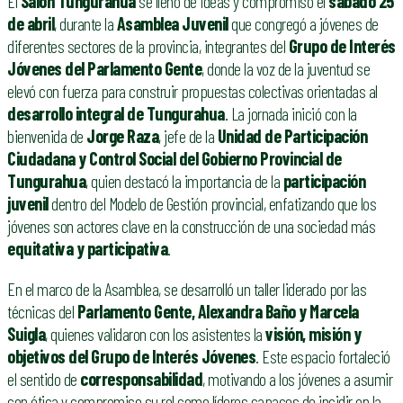
El
Salón Tungurahua
se llenó de ideas y compromiso el
sábado 25
de abril
, durante la
Asamblea Juvenil
que congregó a jóvenes de
diferentes sectores de la provincia, integrantes del
Grupo de Interés
Jóvenes del Parlamento Gente
, donde la voz de la juventud se
elevó con fuerza para construir propuestas colectivas orientadas al
desarrollo integral de Tungurahua
. La jornada inició con la
bienvenida de
Jorge Raza
, jefe de la
Unidad de Participación
Ciudadana y Control Social del Gobierno Provincial de
Tungurahua
, quien destacó la importancia de la
participación
juvenil
dentro del Modelo de Gestión provincial, enfatizando que los
jóvenes son actores clave en la construcción de una sociedad más
equitativa y participativa
.
En el marco de la Asamblea, se desarrolló un taller liderado por las
técnicas del
Parlamento Gente, Alexandra Baño y Marcela
Suigla
, quienes validaron con los asistentes la
visión, misión y
objetivos del Grupo de Interés Jóvenes
. Este espacio fortaleció
el sentido de
corresponsabilidad
, motivando a los jóvenes a asumir
con ética y compromiso su rol como líderes capaces de incidir en la