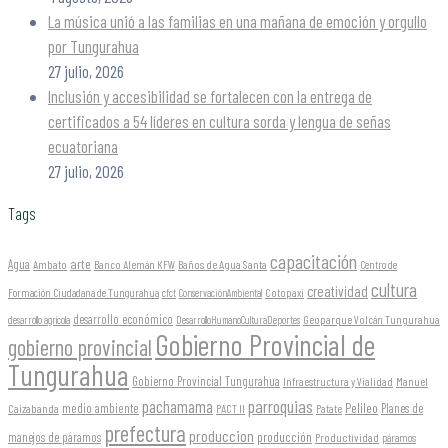
La música unió a las familias en una mañana de emoción y orgullo
por Tungurahua
27 julio, 2026
Inclusión y accesibilidad se fortalecen con la entrega de
certificados a 54 líderes en cultura sorda y lengua de señas
ecuatoriana
27 julio, 2026
Tags
capacitación
arte
Agua
Ambato
Banco Alemán KFW
Baños de Agua Santa
Centro de
cultura
creatividad
Formación Ciudadana de Tungurahua
Cotopaxi
cfct
ConservaciónAmbiental
desarrollo económico
Geoparque Volcán Tungurahua
desarrollo agrícola
DesarrolloHumanoCulturaDeportes
Gobierno Provincial de
gobierno provincial
Tungurahua
Gobierno Provincial Tungurahua
Infraestructura y Vialidad
Manuel
parroquias
pachamama
Pelileo
medio ambiente
Planes de
Caizabanda
PACT II
Patate
prefectura
produccion
producción
manejos de páramos
Productividad
páramos