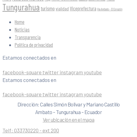
Tungurahua
turismo
Viceprefectura
vialidad
Vía Ambato - El Corazón
Home
Noticias
Transparencia
Política de privacidad
Estamos conectados en
facebook-square
twitter
instagram
youtube
Estamos conectados en
facebook-square
twitter
instagram
youtube
Dirección: Calles Simón Bolivar y Mariano Castillo
Ambato – Tungurahua – Ecuador
Ver ubicación en el mapa
Telf:
033730220 - ext 200