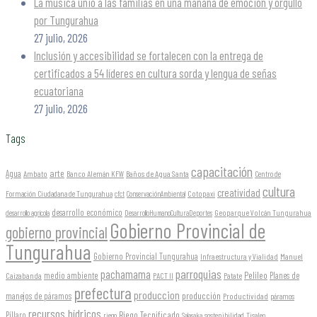
La música unió a las familias en una mañana de emoción y orgullo
por Tungurahua
27 julio, 2026
Inclusión y accesibilidad se fortalecen con la entrega de
certificados a 54 líderes en cultura sorda y lengua de señas
ecuatoriana
27 julio, 2026
Tags
capacitación
arte
Agua
Ambato
Banco Alemán KFW
Baños de Agua Santa
Centro de
cultura
creatividad
Formación Ciudadana de Tungurahua
Cotopaxi
cfct
ConservaciónAmbiental
desarrollo económico
Geoparque Volcán Tungurahua
desarrollo agrícola
DesarrolloHumanoCulturaDeportes
Gobierno Provincial de
gobierno provincial
Tungurahua
Gobierno Provincial Tungurahua
Infraestructura y Vialidad
Manuel
parroquias
pachamama
Pelileo
medio ambiente
Planes de
Caizabanda
PACT II
Patate
prefectura
produccion
producción
manejos de páramos
Productividad
páramos
recursos hídricos
Riego Tecnificado
Píllaro
sostenibilidad
riego
Salasaka
Tisaleo