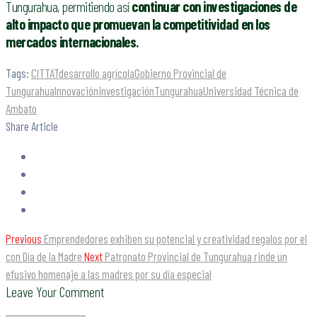
Tungurahua, permitiendo así
continuar con investigaciones de
alto impacto que promuevan la competitividad en los
mercados internacionales.
Tags:
CITTAT
desarrollo agrícola
Gobierno Provincial de
Tungurahua
Innovación
investigación
Tungurahua
Universidad Técnica de
Ambato
Share Article
Previous
Emprendedores exhiben su potencial y creatividad regalos por el
con Día de la Madre
Next
Patronato Provincial de Tungurahua rinde un
efusivo homenaje a las madres por su día especial
Leave Your Comment