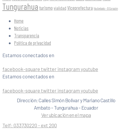
Tungurahua
turismo
Viceprefectura
vialidad
Vía Ambato - El Corazón
Home
Noticias
Transparencia
Política de privacidad
Estamos conectados en
facebook-square
twitter
instagram
youtube
Estamos conectados en
facebook-square
twitter
instagram
youtube
Dirección: Calles Simón Bolivar y Mariano Castillo
Ambato – Tungurahua – Ecuador
Ver ubicación en el mapa
Telf:
033730220 - ext 200