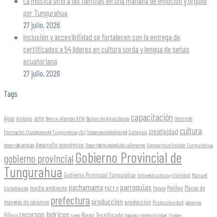
La música unió a las familias en una mañana de emoción y orgullo
por Tungurahua
27 julio, 2026
Inclusión y accesibilidad se fortalecen con la entrega de
certificados a 54 líderes en cultura sorda y lengua de señas
ecuatoriana
27 julio, 2026
Tags
capacitación
arte
Agua
Ambato
Banco Alemán KFW
Baños de Agua Santa
Centro de
cultura
creatividad
Formación Ciudadana de Tungurahua
Cotopaxi
cfct
ConservaciónAmbiental
desarrollo económico
Geoparque Volcán Tungurahua
desarrollo agrícola
DesarrolloHumanoCulturaDeportes
Gobierno Provincial de
gobierno provincial
Tungurahua
Gobierno Provincial Tungurahua
Infraestructura y Vialidad
Manuel
parroquias
pachamama
Pelileo
medio ambiente
Planes de
Caizabanda
PACT II
Patate
prefectura
produccion
producción
manejos de páramos
Productividad
páramos
recursos hídricos
Riego Tecnificado
Píllaro
sostenibilidad
riego
Salasaka
Tisaleo