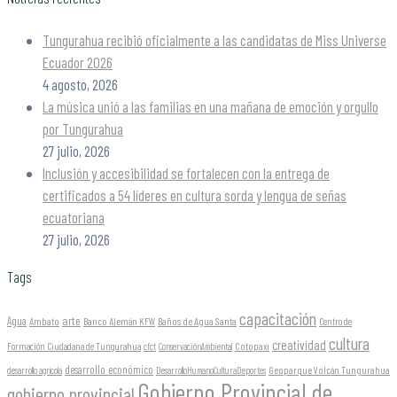
Tungurahua recibió oficialmente a las candidatas de Miss Universe
Ecuador 2026
4 agosto, 2026
La música unió a las familias en una mañana de emoción y orgullo
por Tungurahua
27 julio, 2026
Inclusión y accesibilidad se fortalecen con la entrega de
certificados a 54 líderes en cultura sorda y lengua de señas
ecuatoriana
27 julio, 2026
Tags
capacitación
arte
Agua
Ambato
Banco Alemán KFW
Baños de Agua Santa
Centro de
cultura
creatividad
Formación Ciudadana de Tungurahua
Cotopaxi
cfct
ConservaciónAmbiental
desarrollo económico
Geoparque Volcán Tungurahua
desarrollo agrícola
DesarrolloHumanoCulturaDeportes
Gobierno Provincial de
gobierno provincial