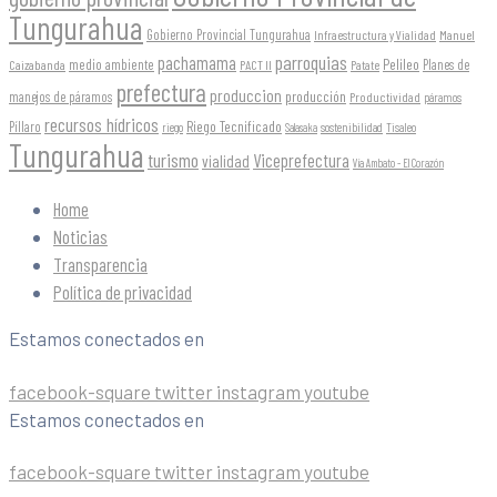
Tungurahua
Gobierno Provincial Tungurahua
Infraestructura y Vialidad
Manuel
parroquias
pachamama
Pelileo
medio ambiente
Planes de
Caizabanda
PACT II
Patate
prefectura
produccion
producción
manejos de páramos
Productividad
páramos
recursos hídricos
Riego Tecnificado
Píllaro
sostenibilidad
riego
Salasaka
Tisaleo
Tungurahua
turismo
Viceprefectura
vialidad
Vía Ambato - El Corazón
Home
Noticias
Transparencia
Política de privacidad
Estamos conectados en
facebook-square
twitter
instagram
youtube
Estamos conectados en
facebook-square
twitter
instagram
youtube