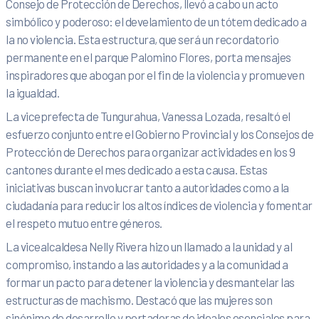
Consejo de Protección de Derechos, llevó a cabo un acto
simbólico y poderoso: el develamiento de un tótem dedicado a
la no violencia. Esta estructura, que será un recordatorio
permanente en el parque Palomino Flores, porta mensajes
inspiradores que abogan por el fin de la violencia y promueven
la igualdad.
La viceprefecta de Tungurahua, Vanessa Lozada, resaltó el
esfuerzo conjunto entre el Gobierno Provincial y los Consejos de
Protección de Derechos para organizar actividades en los 9
cantones durante el mes dedicado a esta causa. Estas
iniciativas buscan involucrar tanto a autoridades como a la
ciudadanía para reducir los altos índices de violencia y fomentar
el respeto mutuo entre géneros.
La vicealcaldesa Nelly Rivera hizo un llamado a la unidad y al
compromiso, instando a las autoridades y a la comunidad a
formar un pacto para detener la violencia y desmantelar las
estructuras de machismo. Destacó que las mujeres son
sinónimo de desarrollo y portadoras de ideales esenciales para