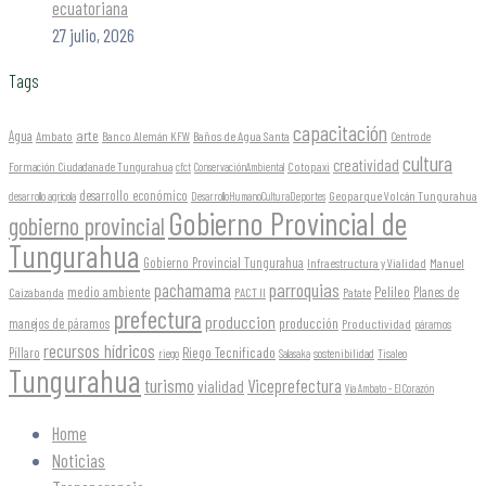
ecuatoriana
27 julio, 2026
Tags
capacitación
arte
Agua
Ambato
Banco Alemán KFW
Baños de Agua Santa
Centro de
cultura
creatividad
Formación Ciudadana de Tungurahua
Cotopaxi
cfct
ConservaciónAmbiental
desarrollo económico
Geoparque Volcán Tungurahua
desarrollo agrícola
DesarrolloHumanoCulturaDeportes
Gobierno Provincial de
gobierno provincial
Tungurahua
Gobierno Provincial Tungurahua
Infraestructura y Vialidad
Manuel
parroquias
pachamama
Pelileo
medio ambiente
Planes de
Caizabanda
PACT II
Patate
prefectura
produccion
producción
manejos de páramos
Productividad
páramos
recursos hídricos
Riego Tecnificado
Píllaro
sostenibilidad
riego
Salasaka
Tisaleo
Tungurahua
turismo
Viceprefectura
vialidad
Vía Ambato - El Corazón
Home
Noticias