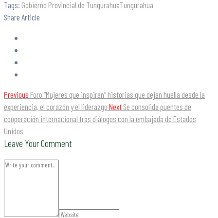
Tags:
Gobierno Provincial de Tungurahua
Tungurahua
Share Article
Previous
Foro “Mujeres que inspiran” historias que dejan huella desde la
experiencia, el corazón y el liderazgo
Next
Se consolida puentes de
cooperación internacional tras diálogos con la embajada de Estados
Unidos
Leave Your Comment