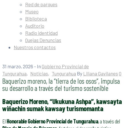
Red de parques
Museo
Biblioteca
Auditorio
Radio identidad
Quejas Denuncias
Nuestros contactos
31 marzo, 2026
- In
Gobierno Provincial de
Tungurahua
‚
Noticias
‚
Tungurahua
By
Liliana Gavilanes
0
Baquerizo moreno, la “tierra de los osos”, impulsa
su desarrollo a través del turismo sostenible
Baquerizo Moreno, “Ukukuna Ashpa”, kawsayta
wiñachin sumak kawsay turismomanta
El
Honorable Gobierno Provincial de Tungurahua
, a través del