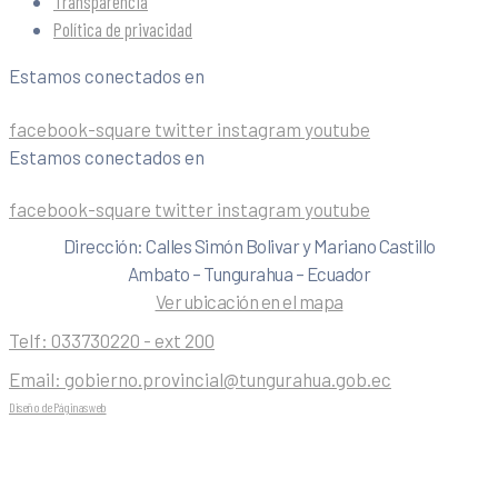
Transparencia
Política de privacidad
Estamos conectados en
facebook-square
twitter
instagram
youtube
Estamos conectados en
facebook-square
twitter
instagram
youtube
Dirección: Calles Simón Bolivar y Mariano Castillo
Ambato – Tungurahua – Ecuador
Ver ubicación en el mapa
Telf:
033730220 - ext 200
Email:
gobierno.provincial@tungurahua.gob.ec
Diseño de Páginas web
| 0224492314 -Visualg3