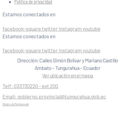
Política de privacidad
Estamos conectados en
facebook-square
twitter
instagram
youtube
Estamos conectados en
facebook-square
twitter
instagram
youtube
Dirección: Calles Simón Bolivar y Mariano Castillo
Ambato – Tungurahua – Ecuador
Ver ubicación en el mapa
Telf:
033730220 - ext 200
Email:
gobierno.provincial@tungurahua.gob.ec
Diseño de Páginas web
| 0224492314 -Visualg3