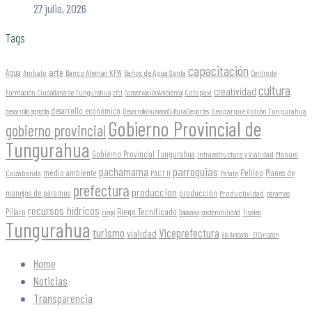
27 julio, 2026
Tags
capacitación
arte
Agua
Ambato
Banco Alemán KFW
Baños de Agua Santa
Centro de
cultura
creatividad
Formación Ciudadana de Tungurahua
Cotopaxi
cfct
ConservaciónAmbiental
desarrollo económico
Geoparque Volcán Tungurahua
desarrollo agrícola
DesarrolloHumanoCulturaDeportes
Gobierno Provincial de
gobierno provincial
Tungurahua
Gobierno Provincial Tungurahua
Infraestructura y Vialidad
Manuel
parroquias
pachamama
Pelileo
medio ambiente
Planes de
Caizabanda
PACT II
Patate
prefectura
produccion
producción
manejos de páramos
Productividad
páramos
recursos hídricos
Riego Tecnificado
Píllaro
sostenibilidad
riego
Salasaka
Tisaleo
Tungurahua
turismo
Viceprefectura
vialidad
Vía Ambato - El Corazón
Home
Noticias
Transparencia