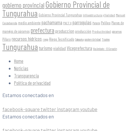
Gobierno Provincial de
gobierno provincial
Tungurahua
Gobierno Provincial Tungurahua
Infraestructura y Vialidad
Manuel
parroquias
pachamama
Pelileo
medio ambiente
Planes de
Caizabanda
PACT II
Patate
prefectura
produccion
producción
manejos de páramos
Productividad
páramos
recursos hídricos
Riego Tecnificado
Píllaro
sostenibilidad
riego
Salasaka
Tisaleo
Tungurahua
turismo
Viceprefectura
vialidad
Vía Ambato - El Corazón
Home
Noticias
Transparencia
Política de privacidad
Estamos conectados en
facebook-square
twitter
instagram
youtube
Estamos conectados en
facebook-square
twitter
instagram
youtube