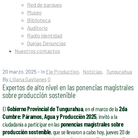
Red de parques
Museo
Biblioteca
Auditorio
Radio identidad
Quejas Denuncias
Nuestros contactos
20 marzo, 2025
- In
Eje Productivo
‚
Noticias
‚
Tungurahua
By
Liliana Gavilanes
0
Expertos de alto nivel en las ponencias magistrales
sobre producción sostenible
El
Gobierno Provincial de Tungurahua
, en el marco de la
2da
Cumbre: Páramos, Agua y Producción 2025
, invitó a la
ciudadanía a participar en las
ponencias magistrales sobre
producción sostenible
, que se llevaron a cabo hoy, jueves 20 de