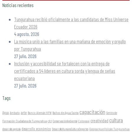
Noticias recientes
Tungurahua recibió oficialmente a las candidatas de Miss Universe
Ecuador 2026
4 agosto, 2026
La música unió a las familias en una mañana de emoción y orgullo
por Tungurahua
27 julio, 2026
Inclusión y accesibilidad se fortalecen con la entrega de
certificados a 54 líderes en cultura sorda y lengua de señas
ecuatoriana
27 julio, 2026
Tags
capacitación
arte
Agua
Ambato
Banco Alemán KFW
Baños de Agua Santa
Centro de
cultura
creatividad
Formación Ciudadana de Tungurahua
Cotopaxi
cfct
ConservaciónAmbiental
desarrollo económico
Geoparque Volcán Tungurahua
desarrollo agrícola
DesarrolloHumanoCulturaDeportes