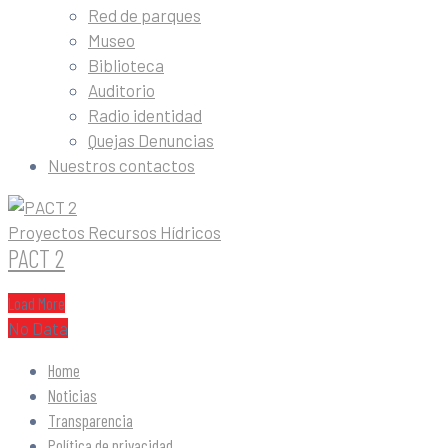
Red de parques
Museo
Biblioteca
Auditorio
Radio identidad
Quejas Denuncias
Nuestros contactos
Proyectos Recursos Hídricos
PACT 2
Load More
No Data
Home
Noticias
Transparencia
Política de privacidad