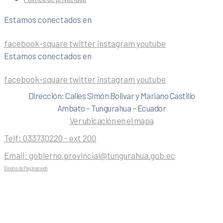
Estamos conectados en
facebook-square
twitter
instagram
youtube
Estamos conectados en
facebook-square
twitter
instagram
youtube
Dirección: Calles Simón Bolivar y Mariano Castillo
Ambato – Tungurahua – Ecuador
Ver ubicación en el mapa
Telf:
033730220 - ext 200
Email:
gobierno.provincial@tungurahua.gob.ec
Diseño de Páginas web
| 0224492314 -Visualg3