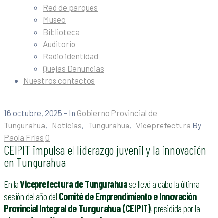
Red de parques
Museo
Biblioteca
Auditorio
Radio identidad
Quejas Denuncias
Nuestros contactos
16 octubre, 2025
- In
Gobierno Provincial de
Tungurahua
‚
Noticias
‚
Tungurahua
‚
Viceprefectura
By
Paola Frías
0
CEIPIT impulsa el liderazgo juvenil y la innovación
en Tungurahua
En la
Viceprefectura de Tungurahua
se llevó a cabo la última
sesión del año del
Comité de Emprendimiento e Innovación
Provincial Integral de Tungurahua (CEIPIT)
, presidida por la