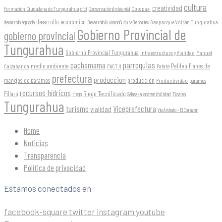
cultura
creatividad
Formación Ciudadana de Tungurahua
Cotopaxi
cfct
ConservaciónAmbiental
desarrollo económico
Geoparque Volcán Tungurahua
desarrollo agrícola
DesarrolloHumanoCulturaDeportes
Gobierno Provincial de
gobierno provincial
Tungurahua
Gobierno Provincial Tungurahua
Infraestructura y Vialidad
Manuel
parroquias
pachamama
Pelileo
medio ambiente
Planes de
Caizabanda
PACT II
Patate
prefectura
produccion
producción
manejos de páramos
Productividad
páramos
recursos hídricos
Riego Tecnificado
Píllaro
sostenibilidad
riego
Salasaka
Tisaleo
Tungurahua
turismo
Viceprefectura
vialidad
Vía Ambato - El Corazón
Home
Noticias
Transparencia
Política de privacidad
Estamos conectados en
facebook-square
twitter
instagram
youtube