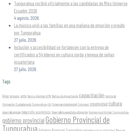
Tungurahua recibió oficialmente a las candidatas de Miss Universe
Ecuador 2026
4 agosto, 2026
La música unió a las familias en una mañana de emoción y orgullo
por Tungurahua
27 julio, 2026
Inclusión y accesibilidad se fortalecen con la entrega de
certificados a 54 líderes en cultura sorda y lengua de señas
ecuatoriana
27 julio, 2026
Tags
capacitación
arte
Agua
Ambato
Banco Alemán KFW
Baños de Agua Santa
Centro de
cultura
creatividad
Formación Ciudadana de Tungurahua
Cotopaxi
cfct
ConservaciónAmbiental
desarrollo económico
Geoparque Volcán Tungurahua
desarrollo agrícola
DesarrolloHumanoCulturaDeportes
Gobierno Provincial de
gobierno provincial
Tungurahua
Gobierno Provincial Tungurahua
Infraestructura y Vialidad
Manuel