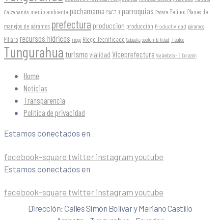
parroquias
pachamama
Pelileo
medio ambiente
Planes de
Caizabanda
PACT II
Patate
prefectura
produccion
producción
manejos de páramos
Productividad
páramos
recursos hídricos
Riego Tecnificado
Píllaro
sostenibilidad
riego
Salasaka
Tisaleo
Tungurahua
turismo
Viceprefectura
vialidad
Vía Ambato - El Corazón
Home
Noticias
Transparencia
Política de privacidad
Estamos conectados en
facebook-square
twitter
instagram
youtube
Estamos conectados en
facebook-square
twitter
instagram
youtube
Dirección: Calles Simón Bolivar y Mariano Castillo