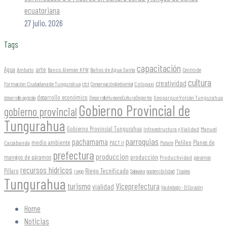
ecuatoriana
27 julio, 2026
Tags
capacitación
arte
Agua
Ambato
Banco Alemán KFW
Baños de Agua Santa
Centro de
cultura
creatividad
Formación Ciudadana de Tungurahua
Cotopaxi
cfct
ConservaciónAmbiental
desarrollo económico
Geoparque Volcán Tungurahua
desarrollo agrícola
DesarrolloHumanoCulturaDeportes
Gobierno Provincial de
gobierno provincial
Tungurahua
Gobierno Provincial Tungurahua
Infraestructura y Vialidad
Manuel
parroquias
pachamama
Pelileo
medio ambiente
Planes de
Caizabanda
PACT II
Patate
prefectura
produccion
producción
manejos de páramos
Productividad
páramos
recursos hídricos
Riego Tecnificado
Píllaro
sostenibilidad
riego
Salasaka
Tisaleo
Tungurahua
turismo
Viceprefectura
vialidad
Vía Ambato - El Corazón
Home
Noticias