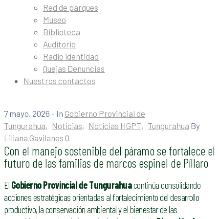
Red de parques
Museo
Biblioteca
Auditorio
Radio identidad
Quejas Denuncias
Nuestros contactos
7 mayo, 2026
- In
Gobierno Provincial de
Tungurahua
‚
Noticias
‚
Noticias HGPT
‚
Tungurahua
By
Liliana Gavilanes
0
Con el manejo sostenible del páramo se fortalece el
futuro de las familias de marcos espinel de Píllaro
El
Gobierno Provincial de Tungurahua
continúa consolidando
acciones estratégicas orientadas al fortalecimiento del desarrollo
productivo, la conservación ambiental y el bienestar de las