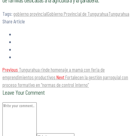
Tags:
gobierno provincial
Gobierno Provincial de Tungurahua
Tungurahua
Share Article
Previous
Tungurahua rinde homenaje a mamá con feria de
emprendimientos productivos
Next
Fortalecen la gestión parroquial con
proceso formativo en “normas de control interno”
Leave Your Comment