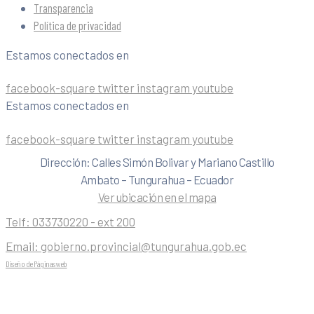
Transparencia
Política de privacidad
Estamos conectados en
facebook-square
twitter
instagram
youtube
Estamos conectados en
facebook-square
twitter
instagram
youtube
Dirección: Calles Simón Bolivar y Mariano Castillo
Ambato – Tungurahua – Ecuador
Ver ubicación en el mapa
Telf:
033730220 - ext 200
Email:
gobierno.provincial@tungurahua.gob.ec
Diseño de Páginas web
| 0224492314 -Visualg3