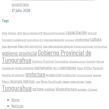
ecuatoriana
27 julio, 2026
Tags
capacitación
arte
Agua
Ambato
Banco Alemán KFW
Baños de Agua Santa
Centro de
cultura
creatividad
Formación Ciudadana de Tungurahua
Cotopaxi
cfct
ConservaciónAmbiental
desarrollo económico
Geoparque Volcán Tungurahua
desarrollo agrícola
DesarrolloHumanoCulturaDeportes
Gobierno Provincial de
gobierno provincial
Tungurahua
Gobierno Provincial Tungurahua
Infraestructura y Vialidad
Manuel
parroquias
pachamama
Pelileo
medio ambiente
Planes de
Caizabanda
PACT II
Patate
prefectura
produccion
producción
manejos de páramos
Productividad
páramos
recursos hídricos
Riego Tecnificado
Píllaro
sostenibilidad
riego
Salasaka
Tisaleo
Tungurahua
turismo
Viceprefectura
vialidad
Vía Ambato - El Corazón
Home
Noticias