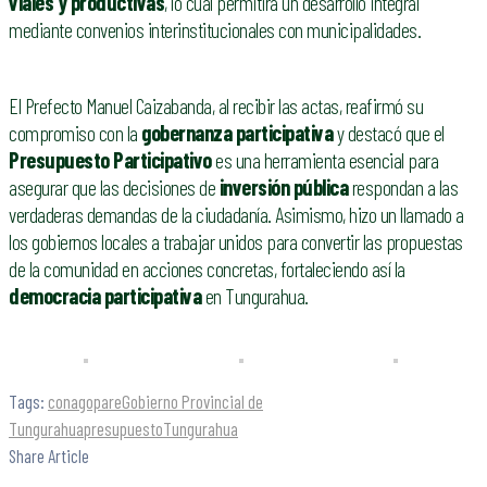
viales y productivas
, lo cual permitirá un desarrollo integral
mediante convenios interinstitucionales con municipalidades.
El Prefecto Manuel Caizabanda, al recibir las actas, reafirmó su
compromiso con la
gobernanza participativa
y destacó que el
Presupuesto Participativo
es una herramienta esencial para
asegurar que las decisiones de
inversión pública
respondan a las
verdaderas demandas de la ciudadanía. Asimismo, hizo un llamado a
los gobiernos locales a trabajar unidos para convertir las propuestas
de la comunidad en acciones concretas, fortaleciendo así la
democracia participativa
en Tungurahua.
Tags:
conagopare
Gobierno Provincial de
Tungurahua
presupuesto
Tungurahua
Share Article