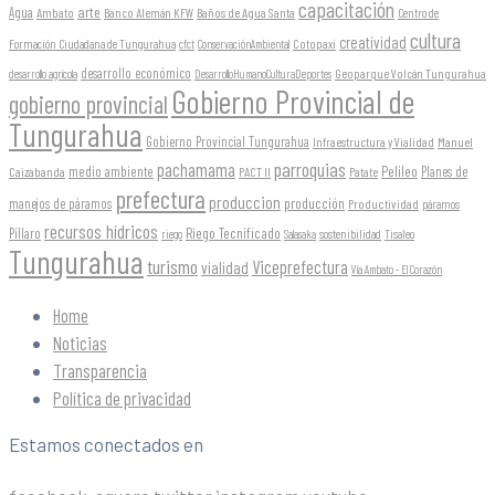
capacitación
arte
Agua
Ambato
Banco Alemán KFW
Baños de Agua Santa
Centro de
cultura
creatividad
Formación Ciudadana de Tungurahua
Cotopaxi
cfct
ConservaciónAmbiental
desarrollo económico
Geoparque Volcán Tungurahua
desarrollo agrícola
DesarrolloHumanoCulturaDeportes
Gobierno Provincial de
gobierno provincial
Tungurahua
Gobierno Provincial Tungurahua
Infraestructura y Vialidad
Manuel
parroquias
pachamama
Pelileo
medio ambiente
Planes de
Caizabanda
PACT II
Patate
prefectura
produccion
producción
manejos de páramos
Productividad
páramos
recursos hídricos
Riego Tecnificado
Píllaro
sostenibilidad
riego
Salasaka
Tisaleo
Tungurahua
turismo
Viceprefectura
vialidad
Vía Ambato - El Corazón
Home
Noticias
Transparencia
Política de privacidad
Estamos conectados en