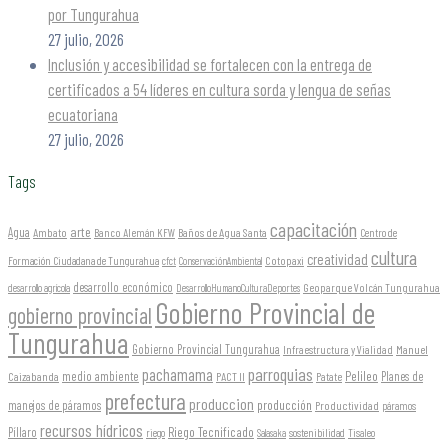
por Tungurahua
27 julio, 2026
Inclusión y accesibilidad se fortalecen con la entrega de
certificados a 54 líderes en cultura sorda y lengua de señas
ecuatoriana
27 julio, 2026
Tags
capacitación
arte
Agua
Ambato
Banco Alemán KFW
Baños de Agua Santa
Centro de
cultura
creatividad
Formación Ciudadana de Tungurahua
Cotopaxi
cfct
ConservaciónAmbiental
desarrollo económico
Geoparque Volcán Tungurahua
desarrollo agrícola
DesarrolloHumanoCulturaDeportes
Gobierno Provincial de
gobierno provincial
Tungurahua
Gobierno Provincial Tungurahua
Infraestructura y Vialidad
Manuel
parroquias
pachamama
Pelileo
medio ambiente
Planes de
Caizabanda
PACT II
Patate
prefectura
produccion
producción
manejos de páramos
Productividad
páramos
recursos hídricos
Riego Tecnificado
Píllaro
sostenibilidad
riego
Salasaka
Tisaleo