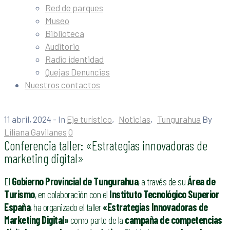
Red de parques
Museo
Biblioteca
Auditorio
Radio identidad
Quejas Denuncias
Nuestros contactos
11 abril, 2024
- In
Eje turístico
‚
Noticias
‚
Tungurahua
By
Liliana Gavilanes
0
Conferencia taller: «Estrategias innovadoras de
marketing digital»
El
Gobierno Provincial de Tungurahua
, a través de su
Área de
Turismo
, en colaboración con el
Instituto Tecnológico Superior
España
, ha organizado el taller
«Estrategias Innovadoras de
Marketing Digital»
como parte de la
campaña de competencias