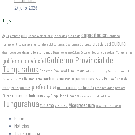
ecuatoriana
27 julio, 2026
Tags
capacitación
arte
Agua
Ambato
Banco Alemán KFW
Baños de Agua Santa
Centro de
cultura
creatividad
Formación Ciudadana de Tungurahua
Cotopaxi
cfct
ConservaciónAmbiental
desarrollo económico
Geoparque Volcán Tungurahua
desarrollo agrícola
DesarrolloHumanoCulturaDeportes
Gobierno Provincial de
gobierno provincial
Tungurahua
Gobierno Provincial Tungurahua
Infraestructura y Vialidad
Manuel
parroquias
pachamama
Pelileo
medio ambiente
Planes de
Caizabanda
PACT II
Patate
prefectura
produccion
producción
manejos de páramos
Productividad
páramos
recursos hídricos
Riego Tecnificado
Píllaro
sostenibilidad
riego
Salasaka
Tisaleo
Tungurahua
turismo
Viceprefectura
vialidad
Vía Ambato - El Corazón
Home
Noticias
Transparencia