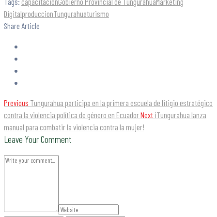
Tags:
capacitación
Gobierno Provincial de Tungurahua
Marketing
Digital
produccion
Tungurahua
turismo
Share Article
Previous
Tungurahua participa en la primera escuela de litigio estratégico
contra la violencia política de género en Ecuador
Next
¡Tungurahua lanza
manual para combatir la violencia contra la mujer!
Leave Your Comment