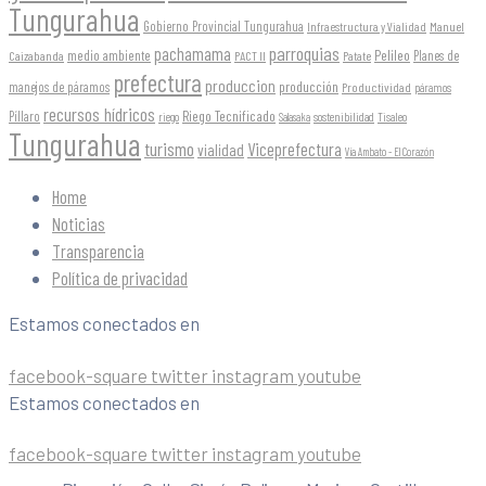
Tungurahua
Gobierno Provincial Tungurahua
Infraestructura y Vialidad
Manuel
parroquias
pachamama
Pelileo
medio ambiente
Planes de
Caizabanda
PACT II
Patate
prefectura
produccion
producción
manejos de páramos
Productividad
páramos
recursos hídricos
Riego Tecnificado
Píllaro
sostenibilidad
riego
Salasaka
Tisaleo
Tungurahua
turismo
Viceprefectura
vialidad
Vía Ambato - El Corazón
Home
Noticias
Transparencia
Política de privacidad
Estamos conectados en
facebook-square
twitter
instagram
youtube
Estamos conectados en
facebook-square
twitter
instagram
youtube