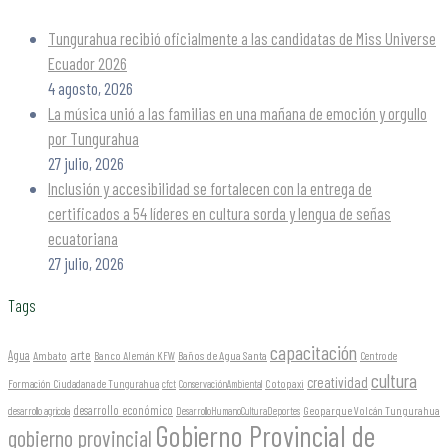
Tungurahua recibió oficialmente a las candidatas de Miss Universe
Ecuador 2026
4 agosto, 2026
La música unió a las familias en una mañana de emoción y orgullo
por Tungurahua
27 julio, 2026
Inclusión y accesibilidad se fortalecen con la entrega de
certificados a 54 líderes en cultura sorda y lengua de señas
ecuatoriana
27 julio, 2026
Tags
capacitación
arte
Agua
Ambato
Banco Alemán KFW
Baños de Agua Santa
Centro de
cultura
creatividad
Formación Ciudadana de Tungurahua
Cotopaxi
cfct
ConservaciónAmbiental
desarrollo económico
Geoparque Volcán Tungurahua
desarrollo agrícola
DesarrolloHumanoCulturaDeportes
Gobierno Provincial de
gobierno provincial