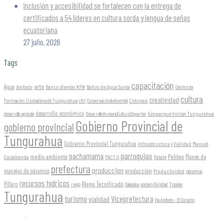
Inclusión y accesibilidad se fortalecen con la entrega de
certificados a 54 líderes en cultura sorda y lengua de señas
ecuatoriana
27 julio, 2026
Tags
capacitación
arte
Agua
Ambato
Banco Alemán KFW
Baños de Agua Santa
Centro de
cultura
creatividad
Formación Ciudadana de Tungurahua
Cotopaxi
cfct
ConservaciónAmbiental
desarrollo económico
Geoparque Volcán Tungurahua
desarrollo agrícola
DesarrolloHumanoCulturaDeportes
Gobierno Provincial de
gobierno provincial
Tungurahua
Gobierno Provincial Tungurahua
Infraestructura y Vialidad
Manuel
parroquias
pachamama
Pelileo
medio ambiente
Planes de
Caizabanda
PACT II
Patate
prefectura
produccion
producción
manejos de páramos
Productividad
páramos
recursos hídricos
Riego Tecnificado
Píllaro
sostenibilidad
riego
Salasaka
Tisaleo
Tungurahua
turismo
Viceprefectura
vialidad
Vía Ambato - El Corazón