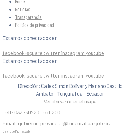
Home
Noticias
Transparencia
Política de privacidad
Estamos conectados en
facebook-square
twitter
instagram
youtube
Estamos conectados en
facebook-square
twitter
instagram
youtube
Dirección: Calles Simón Bolivar y Mariano Castillo
Ambato – Tungurahua – Ecuador
Ver ubicación en el mapa
Telf:
033730220 - ext 200
Email:
gobierno.provincial@tungurahua.gob.ec
Diseño de Páginas web
| 0224492314 -Visualg3