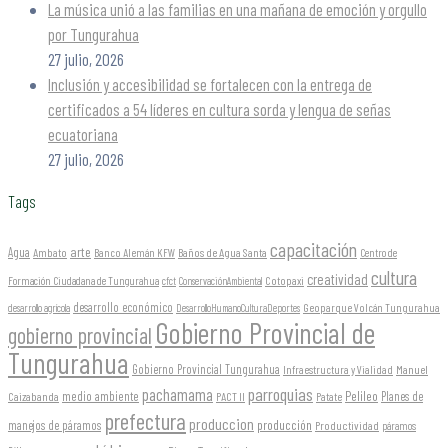
La música unió a las familias en una mañana de emoción y orgullo
por Tungurahua
27 julio, 2026
Inclusión y accesibilidad se fortalecen con la entrega de
certificados a 54 líderes en cultura sorda y lengua de señas
ecuatoriana
27 julio, 2026
Tags
capacitación
arte
Agua
Ambato
Banco Alemán KFW
Baños de Agua Santa
Centro de
cultura
creatividad
Formación Ciudadana de Tungurahua
Cotopaxi
cfct
ConservaciónAmbiental
desarrollo económico
Geoparque Volcán Tungurahua
desarrollo agrícola
DesarrolloHumanoCulturaDeportes
Gobierno Provincial de
gobierno provincial
Tungurahua
Gobierno Provincial Tungurahua
Infraestructura y Vialidad
Manuel
parroquias
pachamama
Pelileo
medio ambiente
Planes de
Caizabanda
PACT II
Patate
prefectura
produccion
producción
manejos de páramos
Productividad
páramos