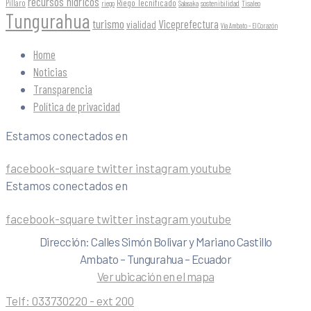
recursos hídricos
Riego Tecnificado
Píllaro
sostenibilidad
riego
Salasaka
Tisaleo
Tungurahua
turismo
Viceprefectura
vialidad
Vía Ambato - El Corazón
Home
Noticias
Transparencia
Política de privacidad
Estamos conectados en
facebook-square
twitter
instagram
youtube
Estamos conectados en
facebook-square
twitter
instagram
youtube
Dirección: Calles Simón Bolivar y Mariano Castillo
Ambato – Tungurahua – Ecuador
Ver ubicación en el mapa
Telf:
033730220 - ext 200