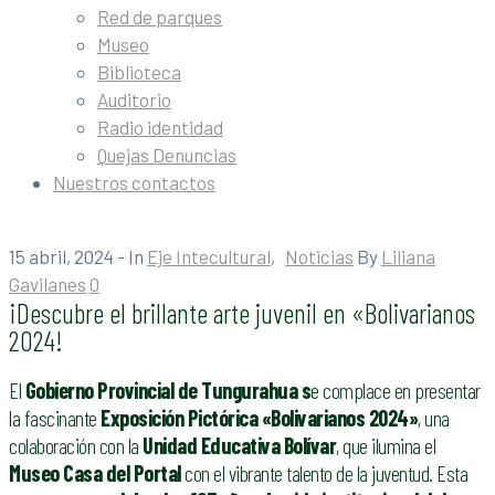
Red de parques
Museo
Biblioteca
Auditorio
Radio identidad
Quejas Denuncias
Nuestros contactos
15 abril, 2024
- In
Eje Intecultural
‚
Noticias
By
Liliana
Gavilanes
0
¡Descubre el brillante arte juvenil en «Bolivarianos
2024!
El
Gobierno Provincial de Tungurahua
s
e complace en presentar
la fascinante
Exposición Pictórica «Bolivarianos 2024»
, una
colaboración con la
Unidad Educativa Bolívar
, que ilumina el
Museo Casa del Portal
con el vibrante talento de la juventud. Esta