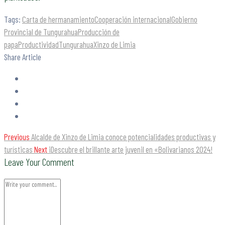
Tags:
Carta de hermanamiento
Cooperación internacional
Gobierno
Provincial de Tungurahua
Producción de
papa
Productividad
Tungurahua
Xinzo de Limia
Share Article
Previous
Alcalde de Xinzo de Limia conoce potencialidades productivas y
turísticas
Next
¡Descubre el brillante arte juvenil en «Bolivarianos 2024!
Leave Your Comment