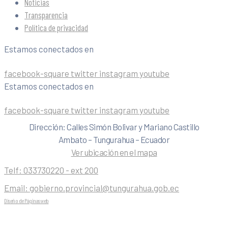
Noticias
Transparencia
Política de privacidad
Estamos conectados en
facebook-square
twitter
instagram
youtube
Estamos conectados en
facebook-square
twitter
instagram
youtube
Dirección: Calles Simón Bolivar y Mariano Castillo
Ambato – Tungurahua – Ecuador
Ver ubicación en el mapa
Telf:
033730220 - ext 200
Email:
gobierno.provincial@tungurahua.gob.ec
Diseño de Páginas web
| 0224492314 -Visualg3