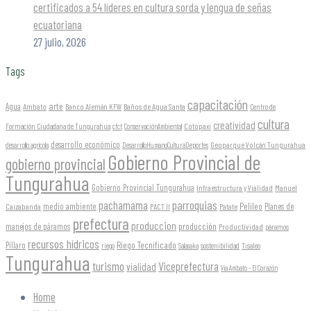
certificados a 54 líderes en cultura sorda y lengua de señas
ecuatoriana
27 julio, 2026
Tags
capacitación
arte
Agua
Ambato
Banco Alemán KFW
Baños de Agua Santa
Centro de
cultura
creatividad
Formación Ciudadana de Tungurahua
Cotopaxi
cfct
ConservaciónAmbiental
desarrollo económico
Geoparque Volcán Tungurahua
desarrollo agrícola
DesarrolloHumanoCulturaDeportes
Gobierno Provincial de
gobierno provincial
Tungurahua
Gobierno Provincial Tungurahua
Infraestructura y Vialidad
Manuel
parroquias
pachamama
Pelileo
medio ambiente
Planes de
Caizabanda
PACT II
Patate
prefectura
produccion
producción
manejos de páramos
Productividad
páramos
recursos hídricos
Riego Tecnificado
Píllaro
sostenibilidad
riego
Salasaka
Tisaleo
Tungurahua
turismo
Viceprefectura
vialidad
Vía Ambato - El Corazón
Home