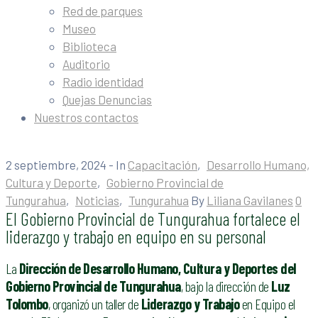
Red de parques
Museo
Biblioteca
Auditorio
Radio identidad
Quejas Denuncias
Nuestros contactos
2 septiembre, 2024
- In
Capacitación
‚
Desarrollo Humano,
Cultura y Deporte
‚
Gobierno Provincial de
Tungurahua
‚
Noticias
‚
Tungurahua
By
Liliana Gavilanes
0
El Gobierno Provincial de Tungurahua fortalece el
liderazgo y trabajo en equipo en su personal
La
Dirección de Desarrollo Humano, Cultura y Deportes del
Gobierno Provincial de Tungurahua
, bajo la dirección de
Luz
Tolombo
, organizó un taller de
Liderazgo y Trabajo
en Equipo el