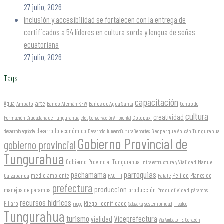
27 julio, 2026
Inclusión y accesibilidad se fortalecen con la entrega de
certificados a 54 líderes en cultura sorda y lengua de señas
ecuatoriana
27 julio, 2026
Tags
capacitación
arte
Agua
Ambato
Banco Alemán KFW
Baños de Agua Santa
Centro de
cultura
creatividad
Formación Ciudadana de Tungurahua
Cotopaxi
cfct
ConservaciónAmbiental
desarrollo económico
Geoparque Volcán Tungurahua
desarrollo agrícola
DesarrolloHumanoCulturaDeportes
Gobierno Provincial de
gobierno provincial
Tungurahua
Gobierno Provincial Tungurahua
Infraestructura y Vialidad
Manuel
parroquias
pachamama
Pelileo
medio ambiente
Planes de
Caizabanda
PACT II
Patate
prefectura
produccion
producción
manejos de páramos
Productividad
páramos
recursos hídricos
Riego Tecnificado
Píllaro
sostenibilidad
riego
Salasaka
Tisaleo
Tungurahua
turismo
Viceprefectura
vialidad
Vía Ambato - El Corazón