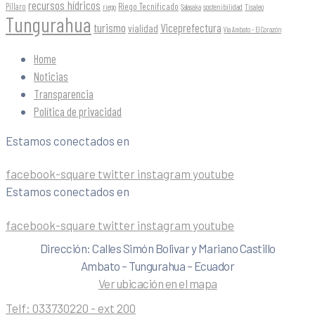
recursos hídricos
Riego Tecnificado
Píllaro
sostenibilidad
riego
Salasaka
Tisaleo
Tungurahua
turismo
Viceprefectura
vialidad
Vía Ambato - El Corazón
Home
Noticias
Transparencia
Política de privacidad
Estamos conectados en
facebook-square
twitter
instagram
youtube
Estamos conectados en
facebook-square
twitter
instagram
youtube
Dirección: Calles Simón Bolivar y Mariano Castillo
Ambato – Tungurahua – Ecuador
Ver ubicación en el mapa
Telf:
033730220 - ext 200