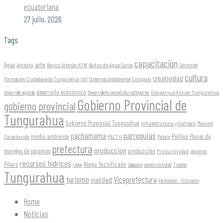
ecuatoriana
27 julio, 2026
Tags
capacitación
arte
Agua
Ambato
Banco Alemán KFW
Baños de Agua Santa
Centro de
cultura
creatividad
Formación Ciudadana de Tungurahua
Cotopaxi
cfct
ConservaciónAmbiental
desarrollo económico
Geoparque Volcán Tungurahua
desarrollo agrícola
DesarrolloHumanoCulturaDeportes
Gobierno Provincial de
gobierno provincial
Tungurahua
Gobierno Provincial Tungurahua
Infraestructura y Vialidad
Manuel
parroquias
pachamama
Pelileo
medio ambiente
Planes de
Caizabanda
PACT II
Patate
prefectura
produccion
producción
manejos de páramos
Productividad
páramos
recursos hídricos
Riego Tecnificado
Píllaro
sostenibilidad
riego
Salasaka
Tisaleo
Tungurahua
turismo
Viceprefectura
vialidad
Vía Ambato - El Corazón
Home
Noticias