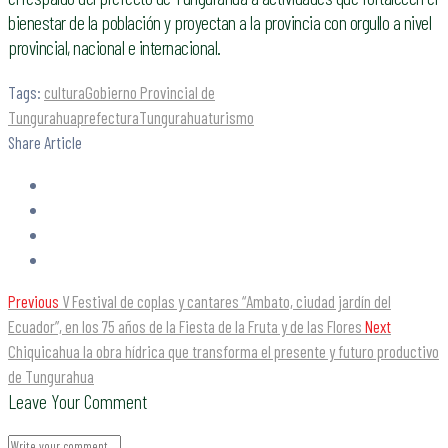
bienestar de la población y proyectan a la provincia con orgullo a nivel
provincial, nacional e internacional.
Tags:
cultura
Gobierno Provincial de
Tungurahua
prefectura
Tungurahua
turismo
Share Article
Previous
V Festival de coplas y cantares “Ambato, ciudad jardín del
Ecuador”, en los 75 años de la Fiesta de la Fruta y de las Flores
Next
Chiquicahua la obra hídrica que transforma el presente y futuro productivo
de Tungurahua
Leave Your Comment