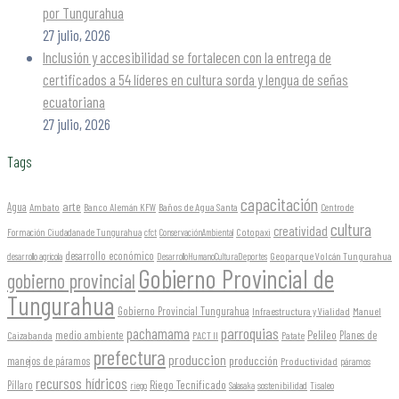
por Tungurahua
27 julio, 2026
Inclusión y accesibilidad se fortalecen con la entrega de
certificados a 54 líderes en cultura sorda y lengua de señas
ecuatoriana
27 julio, 2026
Tags
capacitación
arte
Agua
Ambato
Banco Alemán KFW
Baños de Agua Santa
Centro de
cultura
creatividad
Formación Ciudadana de Tungurahua
Cotopaxi
cfct
ConservaciónAmbiental
desarrollo económico
Geoparque Volcán Tungurahua
desarrollo agrícola
DesarrolloHumanoCulturaDeportes
Gobierno Provincial de
gobierno provincial
Tungurahua
Gobierno Provincial Tungurahua
Infraestructura y Vialidad
Manuel
parroquias
pachamama
Pelileo
medio ambiente
Planes de
Caizabanda
PACT II
Patate
prefectura
produccion
producción
manejos de páramos
Productividad
páramos
recursos hídricos
Riego Tecnificado
Píllaro
sostenibilidad
riego
Salasaka
Tisaleo