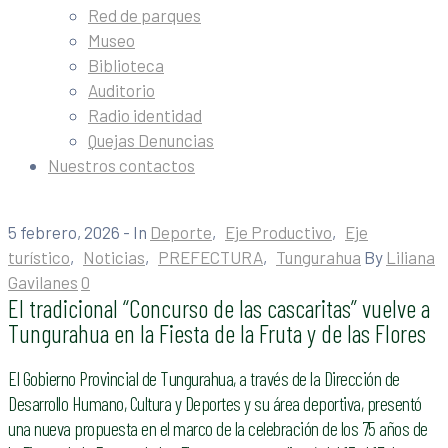
Red de parques
Museo
Biblioteca
Auditorio
Radio identidad
Quejas Denuncias
Nuestros contactos
5 febrero, 2026
- In
Deporte
‚
Eje Productivo
‚
Eje
turístico
‚
Noticias
‚
PREFECTURA
‚
Tungurahua
By
Liliana
Gavilanes
0
El tradicional “Concurso de las cascaritas” vuelve a
Tungurahua en la Fiesta de la Fruta y de las Flores
El Gobierno Provincial de Tungurahua, a través de la Dirección de
Desarrollo Humano, Cultura y Deportes y su área deportiva, presentó
una nueva propuesta en el marco de la celebración de los 75 años de