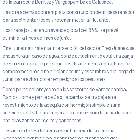
de la parroquia Benítez y Vargaspamba de Salasaca.
La obra además contempla la construcción de un desarenador
para sedimentar lodos y retener material flotante.
Los trabajos tienen un avance global del 85%, se prevé
culminar a fines del mes de junio.
En el túnel natural en la intersección del sector Tres Juanes, se
encuentra un paso de agua, donde actualmente está una zanja
de 5 metros de alto por 4 metros de ancho; los moradores se
comprometieron a no arrojar basura y escombros a lo largo del
túnel para evitar poner en peligro a los peatones.
Como parte del proyecto en los sectores de Vargaspamba,
Ramos Loma y parte de Capillapamba se trabaja en el
revestimiento de la acequia con hormigón simple en una
sección de 40×40 para mejorar la conducción de agua de riego
hacia las zonas agrícolas y ganaderas.
Los agricultores de la zona de influencia de la acequia
Mondongo, expresaron la satisfacción al ser atendidos