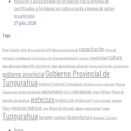
Inclusión y accesibilidad se fortalecen con la entrega de
certificados a 54 líderes en cultura sorda y lengua de señas
ecuatoriana
27 julio, 2026
Tags
capacitación
arte
Agua
Ambato
Banco Alemán KFW
Baños de Agua Santa
Centro de
cultura
creatividad
Formación Ciudadana de Tungurahua
Cotopaxi
cfct
ConservaciónAmbiental
desarrollo económico
Geoparque Volcán Tungurahua
desarrollo agrícola
DesarrolloHumanoCulturaDeportes
Gobierno Provincial de
gobierno provincial
Tungurahua
Gobierno Provincial Tungurahua
Infraestructura y Vialidad
Manuel
parroquias
pachamama
Pelileo
medio ambiente
Planes de
Caizabanda
PACT II
Patate
prefectura
produccion
producción
manejos de páramos
Productividad
páramos
recursos hídricos
Riego Tecnificado
Píllaro
sostenibilidad
riego
Salasaka
Tisaleo
Tungurahua
turismo
Viceprefectura
vialidad
Vía Ambato - El Corazón
Home