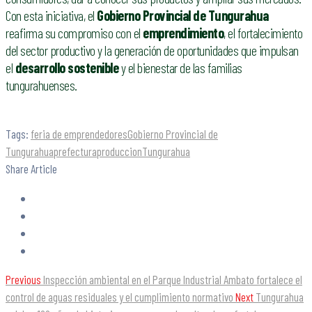
Con esta iniciativa, el
Gobierno Provincial de Tungurahua
reafirma su compromiso con el
emprendimiento
, el fortalecimiento
del sector productivo y la generación de oportunidades que impulsan
el
desarrollo sostenible
y el bienestar de las familias
tungurahuenses.
Tags:
feria de emprendedores
Gobierno Provincial de
Tungurahua
prefectura
produccion
Tungurahua
Share Article
Previous
Inspección ambiental en el Parque Industrial Ambato fortalece el
control de aguas residuales y el cumplimiento normativo
Next
Tungurahua