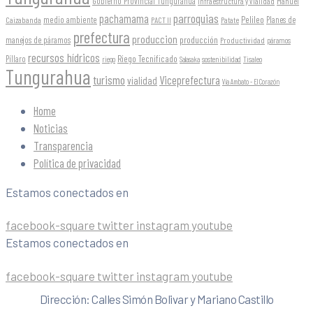
Gobierno Provincial Tungurahua
Infraestructura y Vialidad
Manuel
parroquias
pachamama
Pelileo
medio ambiente
Planes de
Caizabanda
PACT II
Patate
prefectura
produccion
producción
manejos de páramos
Productividad
páramos
recursos hídricos
Riego Tecnificado
Píllaro
sostenibilidad
riego
Salasaka
Tisaleo
Tungurahua
turismo
Viceprefectura
vialidad
Vía Ambato - El Corazón
Home
Noticias
Transparencia
Política de privacidad
Estamos conectados en
facebook-square
twitter
instagram
youtube
Estamos conectados en
facebook-square
twitter
instagram
youtube
Dirección: Calles Simón Bolivar y Mariano Castillo