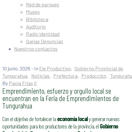
Red de parques
Museo
Biblioteca
Auditorio
Radio identidad
Quejas Denuncias
Nuestros contactos
10 junio, 2026
- In
Eje Productivo
‚
Gobierno Provincial de
Tungurahua
‚
Noticias
‚
Prefectura
‚
Producción
‚
Tungurah
By
Paola Frías
0
Emprendimiento, esfuerzo y orgullo local se
encuentran en la Feria de Emprendimientos de
Tungurahua
Con el objetivo de fortalecer la
economía local
y generar nuevas
oportunidades para los productores de la provincia, el
Gobierno