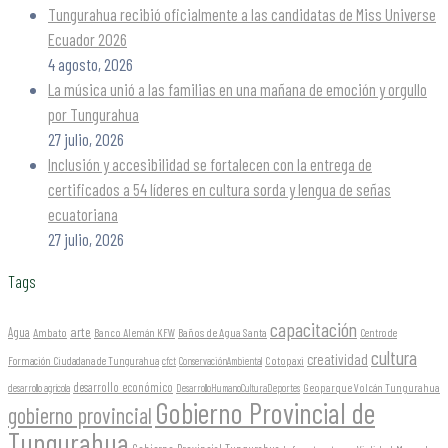
Tungurahua recibió oficialmente a las candidatas de Miss Universe
Ecuador 2026
4 agosto, 2026
La música unió a las familias en una mañana de emoción y orgullo
por Tungurahua
27 julio, 2026
Inclusión y accesibilidad se fortalecen con la entrega de
certificados a 54 líderes en cultura sorda y lengua de señas
ecuatoriana
27 julio, 2026
Tags
capacitación
arte
Agua
Ambato
Banco Alemán KFW
Baños de Agua Santa
Centro de
cultura
creatividad
Formación Ciudadana de Tungurahua
Cotopaxi
cfct
ConservaciónAmbiental
desarrollo económico
Geoparque Volcán Tungurahua
desarrollo agrícola
DesarrolloHumanoCulturaDeportes
Gobierno Provincial de
gobierno provincial
Tungurahua