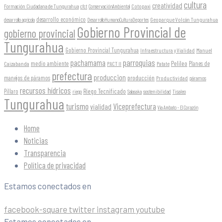
cultura
creatividad
Formación Ciudadana de Tungurahua
Cotopaxi
cfct
ConservaciónAmbiental
desarrollo económico
Geoparque Volcán Tungurahua
desarrollo agrícola
DesarrolloHumanoCulturaDeportes
Gobierno Provincial de
gobierno provincial
Tungurahua
Gobierno Provincial Tungurahua
Infraestructura y Vialidad
Manuel
parroquias
pachamama
Pelileo
medio ambiente
Planes de
Caizabanda
PACT II
Patate
prefectura
produccion
producción
manejos de páramos
Productividad
páramos
recursos hídricos
Riego Tecnificado
Píllaro
sostenibilidad
riego
Salasaka
Tisaleo
Tungurahua
turismo
Viceprefectura
vialidad
Vía Ambato - El Corazón
Home
Noticias
Transparencia
Política de privacidad
Estamos conectados en
facebook-square
twitter
instagram
youtube
Estamos conectados en