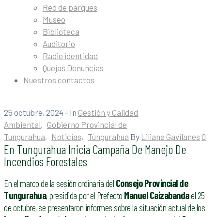
Red de parques
Museo
Biblioteca
Auditorio
Radio identidad
Quejas Denuncias
Nuestros contactos
25 octubre, 2024
- In
Gestión y Calidad
Ambiental
‚
Gobierno Provincial de
Tungurahua
‚
Noticias
‚
Tungurahua
By
Liliana Gavilanes
0
En Tungurahua Inicia Campaña De Manejo De
Incendios Forestales
En el marco de la sesión ordinaria del
Consejo Provincial de
Tungurahua
, presidida por el Prefecto
Manuel Caizabanda
el 25
de octubre, se presentaron informes sobre la situación actual de los