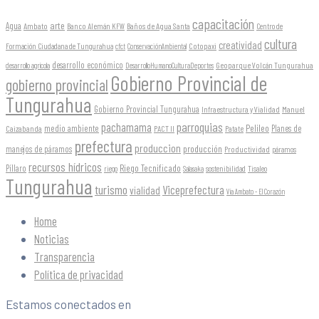
capacitación
arte
Agua
Ambato
Banco Alemán KFW
Baños de Agua Santa
Centro de
cultura
creatividad
Formación Ciudadana de Tungurahua
Cotopaxi
cfct
ConservaciónAmbiental
desarrollo económico
Geoparque Volcán Tungurahua
desarrollo agrícola
DesarrolloHumanoCulturaDeportes
Gobierno Provincial de
gobierno provincial
Tungurahua
Gobierno Provincial Tungurahua
Infraestructura y Vialidad
Manuel
parroquias
pachamama
Pelileo
medio ambiente
Planes de
Caizabanda
PACT II
Patate
prefectura
produccion
producción
manejos de páramos
Productividad
páramos
recursos hídricos
Riego Tecnificado
Píllaro
sostenibilidad
riego
Salasaka
Tisaleo
Tungurahua
turismo
Viceprefectura
vialidad
Vía Ambato - El Corazón
Home
Noticias
Transparencia
Política de privacidad
Estamos conectados en