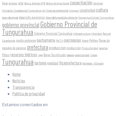
capacitación
arte
Agua
Ambato
Banco Alemán KFW
Baños de Agua Santa
Centro de
cultura
creatividad
Formación Ciudadana de Tungurahua
Cotopaxi
cfct
ConservaciónAmbiental
desarrollo económico
Geoparque Volcán Tungurahua
desarrollo agrícola
DesarrolloHumanoCulturaDeportes
Gobierno Provincial de
gobierno provincial
Tungurahua
Gobierno Provincial Tungurahua
Infraestructura y Vialidad
Manuel
parroquias
pachamama
Pelileo
medio ambiente
Planes de
Caizabanda
PACT II
Patate
prefectura
produccion
producción
manejos de páramos
Productividad
páramos
recursos hídricos
Riego Tecnificado
Píllaro
sostenibilidad
riego
Salasaka
Tisaleo
Tungurahua
turismo
Viceprefectura
vialidad
Vía Ambato - El Corazón
Home
Noticias
Transparencia
Política de privacidad
Estamos conectados en