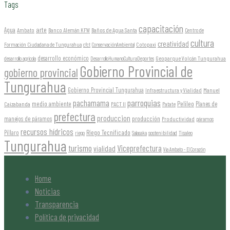
Tags
capacitación
arte
Agua
Ambato
Banco Alemán KFW
Baños de Agua Santa
Centro de
cultura
creatividad
Formación Ciudadana de Tungurahua
Cotopaxi
cfct
ConservaciónAmbiental
desarrollo económico
Geoparque Volcán Tungurahua
desarrollo agrícola
DesarrolloHumanoCulturaDeportes
Gobierno Provincial de
gobierno provincial
Tungurahua
Gobierno Provincial Tungurahua
Infraestructura y Vialidad
Manuel
parroquias
pachamama
Pelileo
medio ambiente
Planes de
Caizabanda
PACT II
Patate
prefectura
produccion
producción
manejos de páramos
Productividad
páramos
recursos hídricos
Riego Tecnificado
Píllaro
sostenibilidad
riego
Salasaka
Tisaleo
Tungurahua
turismo
Viceprefectura
vialidad
Vía Ambato - El Corazón
Home
Noticias
Transparencia
Política de privacidad