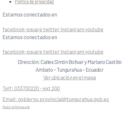
Política de privacidad
Estamos conectados en
facebook-square
twitter
instagram
youtube
Estamos conectados en
facebook-square
twitter
instagram
youtube
Dirección: Calles Simón Bolivar y Mariano Castillo
Ambato – Tungurahua – Ecuador
Ver ubicación en el mapa
Telf:
033730220 - ext 200
Email:
gobierno.provincial@tungurahua.gob.ec
Diseño de Páginas web
| 0224492314 -Visualg3