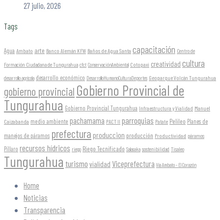
27 julio, 2026
Tags
capacitación
arte
Agua
Ambato
Banco Alemán KFW
Baños de Agua Santa
Centro de
cultura
creatividad
Formación Ciudadana de Tungurahua
Cotopaxi
cfct
ConservaciónAmbiental
desarrollo económico
Geoparque Volcán Tungurahua
desarrollo agrícola
DesarrolloHumanoCulturaDeportes
Gobierno Provincial de
gobierno provincial
Tungurahua
Gobierno Provincial Tungurahua
Infraestructura y Vialidad
Manuel
parroquias
pachamama
Pelileo
medio ambiente
Planes de
Caizabanda
PACT II
Patate
prefectura
produccion
producción
manejos de páramos
Productividad
páramos
recursos hídricos
Riego Tecnificado
Píllaro
sostenibilidad
riego
Salasaka
Tisaleo
Tungurahua
turismo
Viceprefectura
vialidad
Vía Ambato - El Corazón
Home
Noticias
Transparencia