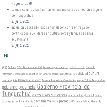
4 agosto, 2026
La música unió a las familias en una mañana de emoción y orgullo
por Tungurahua
27 julio, 2026
Inclusión y accesibilidad se fortalecen con la entrega de
certificados a 54 líderes en cultura sorda y lengua de señas
ecuatoriana
27 julio, 2026
Tags
capacitación
arte
Agua
Ambato
Banco Alemán KFW
Baños de Agua Santa
Centro de
cultura
creatividad
Formación Ciudadana de Tungurahua
Cotopaxi
cfct
ConservaciónAmbiental
desarrollo económico
Geoparque Volcán Tungurahua
desarrollo agrícola
DesarrolloHumanoCulturaDeportes
Gobierno Provincial de
gobierno provincial
Tungurahua
Gobierno Provincial Tungurahua
Infraestructura y Vialidad
Manuel
parroquias
pachamama
Pelileo
medio ambiente
Planes de
Caizabanda
PACT II
Patate