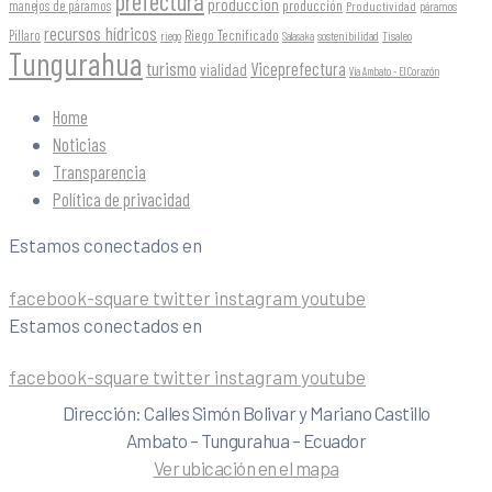
prefectura
produccion
producción
manejos de páramos
Productividad
páramos
recursos hídricos
Riego Tecnificado
Píllaro
sostenibilidad
riego
Salasaka
Tisaleo
Tungurahua
turismo
Viceprefectura
vialidad
Vía Ambato - El Corazón
Home
Noticias
Transparencia
Política de privacidad
Estamos conectados en
facebook-square
twitter
instagram
youtube
Estamos conectados en
facebook-square
twitter
instagram
youtube
Dirección: Calles Simón Bolivar y Mariano Castillo
Ambato – Tungurahua – Ecuador
Ver ubicación en el mapa