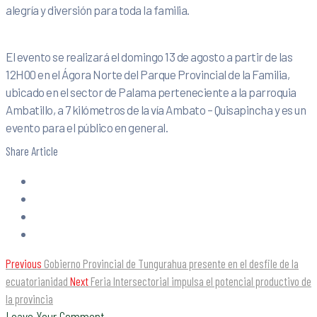
alegría y diversión para toda la familia.
El evento se realizará el domingo 13 de agosto a partir de las
12H00 en el Ágora Norte del Parque Provincial de la Familia,
ubicado en el sector de Palama perteneciente a la parroquia
Ambatillo, a 7 kilómetros de la vía Ambato – Quisapincha y es un
evento para el público en general.
Share Article
Previous
Gobierno Provincial de Tungurahua presente en el desfile de la
ecuatorianidad
Next
Feria Intersectorial impulsa el potencial productivo de
la provincia
Leave Your Comment