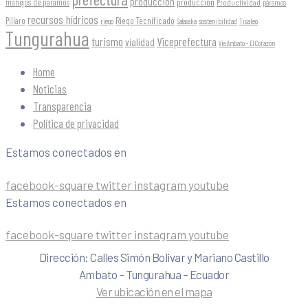
produccion
producción
manejos de páramos
Productividad
páramos
recursos hídricos
Riego Tecnificado
Píllaro
sostenibilidad
riego
Salasaka
Tisaleo
Tungurahua
turismo
Viceprefectura
vialidad
Vía Ambato - El Corazón
Home
Noticias
Transparencia
Política de privacidad
Estamos conectados en
facebook-square
twitter
instagram
youtube
Estamos conectados en
facebook-square
twitter
instagram
youtube
Dirección: Calles Simón Bolivar y Mariano Castillo
Ambato – Tungurahua – Ecuador
Ver ubicación en el mapa