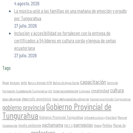
4 agosto, 2026
La música unió a las familias en una mañana de emoción y orgullo
por Tungurahua
27 julio, 2026
Inclusión y accesibilidad se fortalecen con la entrega de
certificados a 54 líderes en cultura sorda y lengua de señas
ecuatoriana
27 julio, 2026
Tags
capacitación
arte
Agua
Ambato
Banco Alemán KFW
Baños de Agua Santa
Centro de
cultura
creatividad
Formación Ciudadana de Tungurahua
Cotopaxi
cfct
ConservaciónAmbiental
desarrollo económico
Geoparque Volcán Tungurahua
desarrollo agrícola
DesarrolloHumanoCulturaDeportes
Gobierno Provincial de
gobierno provincial
Tungurahua
Gobierno Provincial Tungurahua
Infraestructura y Vialidad
Manuel
parroquias
pachamama
Pelileo
medio ambiente
Planes de
Caizabanda
PACT II
Patate
prefectura