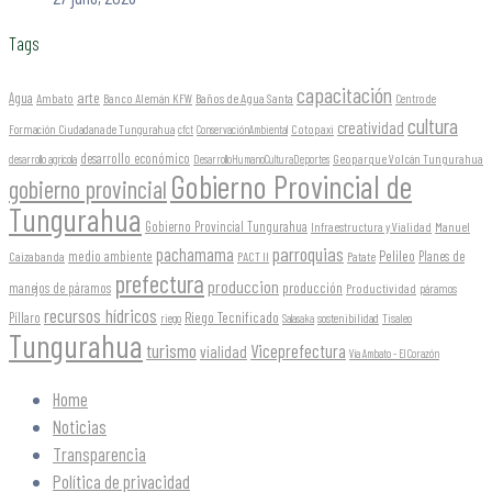
Tags
capacitación
arte
Agua
Ambato
Banco Alemán KFW
Baños de Agua Santa
Centro de
cultura
creatividad
Formación Ciudadana de Tungurahua
Cotopaxi
cfct
ConservaciónAmbiental
desarrollo económico
Geoparque Volcán Tungurahua
desarrollo agrícola
DesarrolloHumanoCulturaDeportes
Gobierno Provincial de
gobierno provincial
Tungurahua
Gobierno Provincial Tungurahua
Infraestructura y Vialidad
Manuel
parroquias
pachamama
Pelileo
medio ambiente
Planes de
Caizabanda
PACT II
Patate
prefectura
produccion
producción
manejos de páramos
Productividad
páramos
recursos hídricos
Riego Tecnificado
Píllaro
sostenibilidad
riego
Salasaka
Tisaleo
Tungurahua
turismo
Viceprefectura
vialidad
Vía Ambato - El Corazón
Home
Noticias
Transparencia
Política de privacidad