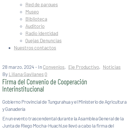
Red de parques
Museo
Biblioteca
Auditorio
Radio identidad
Quejas Denuncias
Nuestros contactos
28 marzo, 2024
- In
Convenios
‚
Eje Productivo
‚
Noticias
By
Liliana Gavilanes
0
Firma del Convenio de Cooperación
Interinstitucional
Gobierno Provincial de Tungurahua y el Ministerio de Agricultura
y Ganadería
En un evento trascendental durante la Asamblea General de la
Junta de Riego Mocha-Huachi,se llevó a cabo la firma del