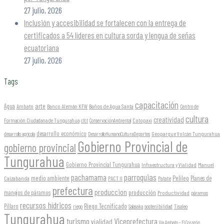
27 julio, 2026
Inclusión y accesibilidad se fortalecen con la entrega de
certificados a 54 líderes en cultura sorda y lengua de señas
ecuatoriana
27 julio, 2026
Tags
capacitación
arte
Agua
Ambato
Banco Alemán KFW
Baños de Agua Santa
Centro de
cultura
creatividad
Formación Ciudadana de Tungurahua
Cotopaxi
cfct
ConservaciónAmbiental
desarrollo económico
Geoparque Volcán Tungurahua
desarrollo agrícola
DesarrolloHumanoCulturaDeportes
Gobierno Provincial de
gobierno provincial
Tungurahua
Gobierno Provincial Tungurahua
Infraestructura y Vialidad
Manuel
parroquias
pachamama
Pelileo
medio ambiente
Planes de
Caizabanda
PACT II
Patate
prefectura
produccion
producción
manejos de páramos
Productividad
páramos
recursos hídricos
Riego Tecnificado
Píllaro
sostenibilidad
riego
Salasaka
Tisaleo
Tungurahua
turismo
Viceprefectura
vialidad
Vía Ambato - El Corazón