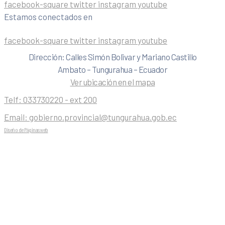
facebook-square
twitter
instagram
youtube
Estamos conectados en
facebook-square
twitter
instagram
youtube
Dirección: Calles Simón Bolivar y Mariano Castillo
Ambato – Tungurahua – Ecuador
Ver ubicación en el mapa
Telf:
033730220 - ext 200
Email:
gobierno.provincial@tungurahua.gob.ec
Diseño de Páginas web
| 0224492314 -Visualg3