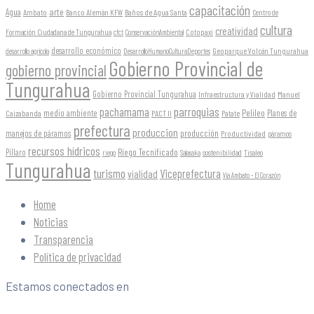
capacitación
arte
Agua
Ambato
Banco Alemán KFW
Baños de Agua Santa
Centro de
cultura
creatividad
Formación Ciudadana de Tungurahua
Cotopaxi
cfct
ConservaciónAmbiental
desarrollo económico
Geoparque Volcán Tungurahua
desarrollo agrícola
DesarrolloHumanoCulturaDeportes
Gobierno Provincial de
gobierno provincial
Tungurahua
Gobierno Provincial Tungurahua
Infraestructura y Vialidad
Manuel
parroquias
pachamama
Pelileo
medio ambiente
Planes de
Caizabanda
PACT II
Patate
prefectura
produccion
producción
manejos de páramos
Productividad
páramos
recursos hídricos
Riego Tecnificado
Píllaro
sostenibilidad
riego
Salasaka
Tisaleo
Tungurahua
turismo
Viceprefectura
vialidad
Vía Ambato - El Corazón
Home
Noticias
Transparencia
Política de privacidad
Estamos conectados en