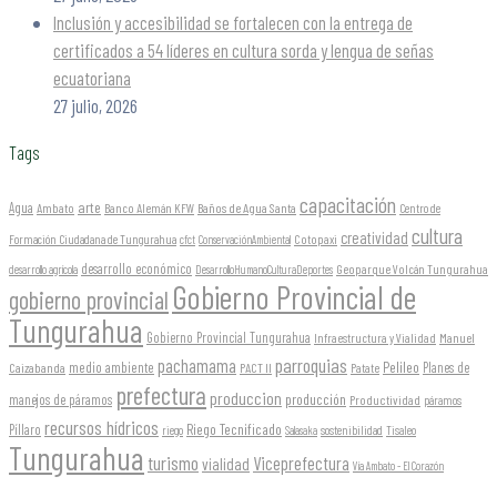
Inclusión y accesibilidad se fortalecen con la entrega de
certificados a 54 líderes en cultura sorda y lengua de señas
ecuatoriana
27 julio, 2026
Tags
capacitación
arte
Agua
Ambato
Banco Alemán KFW
Baños de Agua Santa
Centro de
cultura
creatividad
Formación Ciudadana de Tungurahua
Cotopaxi
cfct
ConservaciónAmbiental
desarrollo económico
Geoparque Volcán Tungurahua
desarrollo agrícola
DesarrolloHumanoCulturaDeportes
Gobierno Provincial de
gobierno provincial
Tungurahua
Gobierno Provincial Tungurahua
Infraestructura y Vialidad
Manuel
parroquias
pachamama
Pelileo
medio ambiente
Planes de
Caizabanda
PACT II
Patate
prefectura
produccion
producción
manejos de páramos
Productividad
páramos
recursos hídricos
Riego Tecnificado
Píllaro
sostenibilidad
riego
Salasaka
Tisaleo
Tungurahua
turismo
Viceprefectura
vialidad
Vía Ambato - El Corazón