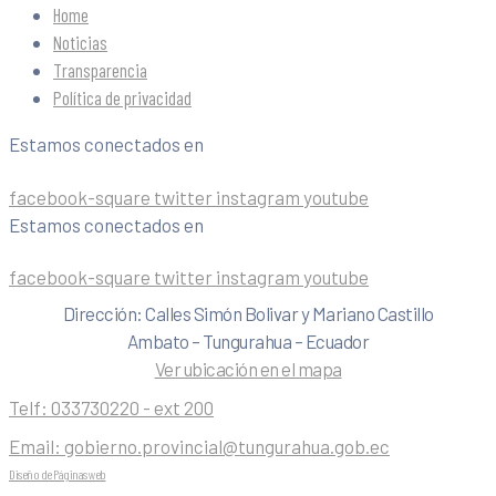
Home
Noticias
Transparencia
Política de privacidad
Estamos conectados en
facebook-square
twitter
instagram
youtube
Estamos conectados en
facebook-square
twitter
instagram
youtube
Dirección: Calles Simón Bolivar y Mariano Castillo
Ambato – Tungurahua – Ecuador
Ver ubicación en el mapa
Telf:
033730220 - ext 200
Email:
gobierno.provincial@tungurahua.gob.ec
Diseño de Páginas web
| 0224492314 -Visualg3