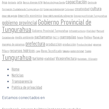
capacitación
arte
Agua
Ambato
Banco Alemán KFW
Baños de Agua Santa
Centro de
cultura
creatividad
Formación Ciudadana de Tungurahua
Cotopaxi
cfct
ConservaciónAmbiental
desarrollo económico
Geoparque Volcán Tungurahua
desarrollo agrícola
DesarrolloHumanoCulturaDeportes
Gobierno Provincial de
gobierno provincial
Tungurahua
Gobierno Provincial Tungurahua
Infraestructura y Vialidad
Manuel
parroquias
pachamama
Pelileo
medio ambiente
Planes de
Caizabanda
PACT II
Patate
prefectura
produccion
producción
manejos de páramos
Productividad
páramos
recursos hídricos
Riego Tecnificado
Píllaro
sostenibilidad
riego
Salasaka
Tisaleo
Tungurahua
turismo
Viceprefectura
vialidad
Vía Ambato - El Corazón
Home
Noticias
Transparencia
Política de privacidad
Estamos conectados en
facebook-square
twitter
instagram
youtube