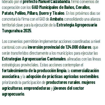
liderado por el
prefecto Manuel Caizabanda
, firmó convenios de
cooperación con los
GAD Municipales de Baños, Cevallos,
Patate, Pelileo, Píllaro, Quero y Tisaleo
. En los próximos días se
concretará la firma con el GAD de
Ambato
, consolidando una alianza
territorial clave para la ejecución de la
Estrategia Agropecuaria
Tungurahua 2025
.
Los convenios permitirán implementar acciones coordinadas a nivel
cantonal, con una
inversión provincial de 124.000 dólares
, que
serán transferidos directamente a los municipios para ejecutar las
Estrategias Agropecuarias Cantonales
, alineadas con las líneas
estratégicas provinciales. Estas acciones contemplan el
fortalecimiento de la producción limpia
, la
comercialización
asociativa
, y la
adopción de prácticas agrícolas sostenibles
,
priorizando la participación de
productores rurales
,
mujeres
agricultoras
,
emprendedoras
y
jóvenes del sector
agropecuario
.