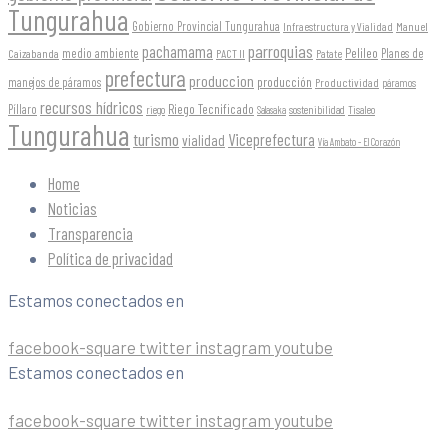
Tungurahua
Gobierno Provincial Tungurahua
Infraestructura y Vialidad
Manuel
parroquias
pachamama
Pelileo
medio ambiente
Planes de
Caizabanda
PACT II
Patate
prefectura
produccion
producción
manejos de páramos
Productividad
páramos
recursos hídricos
Riego Tecnificado
Píllaro
sostenibilidad
riego
Salasaka
Tisaleo
Tungurahua
turismo
Viceprefectura
vialidad
Vía Ambato - El Corazón
Home
Noticias
Transparencia
Política de privacidad
Estamos conectados en
facebook-square
twitter
instagram
youtube
Estamos conectados en
facebook-square
twitter
instagram
youtube