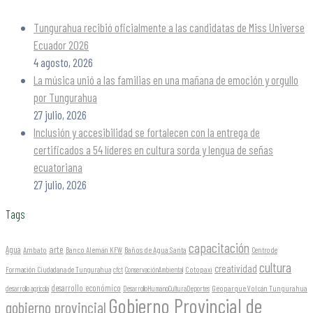
Tungurahua recibió oficialmente a las candidatas de Miss Universe
Ecuador 2026
4 agosto, 2026
La música unió a las familias en una mañana de emoción y orgullo
por Tungurahua
27 julio, 2026
Inclusión y accesibilidad se fortalecen con la entrega de
certificados a 54 líderes en cultura sorda y lengua de señas
ecuatoriana
27 julio, 2026
Tags
capacitación
arte
Agua
Ambato
Banco Alemán KFW
Baños de Agua Santa
Centro de
cultura
creatividad
Formación Ciudadana de Tungurahua
Cotopaxi
cfct
ConservaciónAmbiental
desarrollo económico
Geoparque Volcán Tungurahua
desarrollo agrícola
DesarrolloHumanoCulturaDeportes
Gobierno Provincial de
gobierno provincial