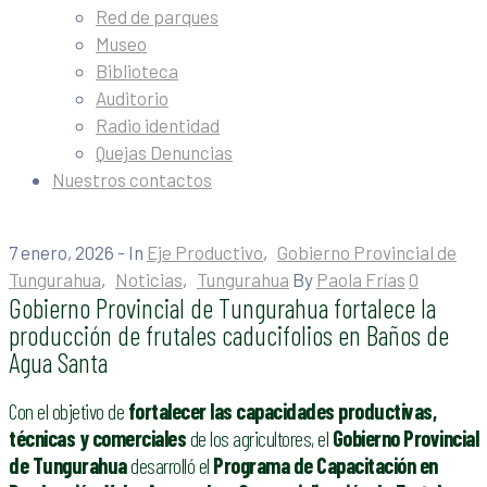
Red de parques
Museo
Biblioteca
Auditorio
Radio identidad
Quejas Denuncias
Nuestros contactos
7 enero, 2026
- In
Eje Productivo
‚
Gobierno Provincial de
Tungurahua
‚
Noticias
‚
Tungurahua
By
Paola Frías
0
Gobierno Provincial de Tungurahua fortalece la
producción de frutales caducifolios en Baños de
Agua Santa
Con el objetivo de
fortalecer las capacidades productivas,
técnicas y comerciales
de los agricultores, el
Gobierno Provincial
de Tungurahua
desarrolló el
Programa de Capacitación en