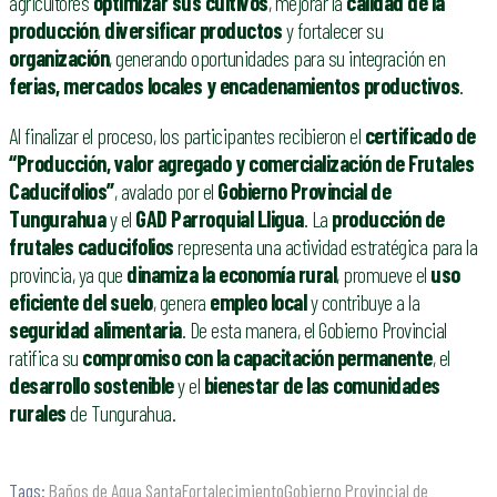
agricultores
optimizar sus cultivos
, mejorar la
calidad de la
producción
,
diversificar productos
y fortalecer su
organización
, generando oportunidades para su integración en
ferias, mercados locales y encadenamientos productivos
.
Al finalizar el proceso, los participantes recibieron el
certificado de
“Producción, valor agregado y comercialización de Frutales
Caducifolios”
, avalado por el
Gobierno Provincial de
Tungurahua
y el
GAD Parroquial Lligua
. La
producción de
frutales caducifolios
representa una actividad estratégica para la
provincia, ya que
dinamiza la economía rural
, promueve el
uso
eficiente del suelo
, genera
empleo local
y contribuye a la
seguridad alimentaria
. De esta manera, el Gobierno Provincial
ratifica su
compromiso con la capacitación permanente
, el
desarrollo sostenible
y el
bienestar de las comunidades
rurales
de Tungurahua.
Tags:
Baños de Agua Santa
Fortalecimiento
Gobierno Provincial de