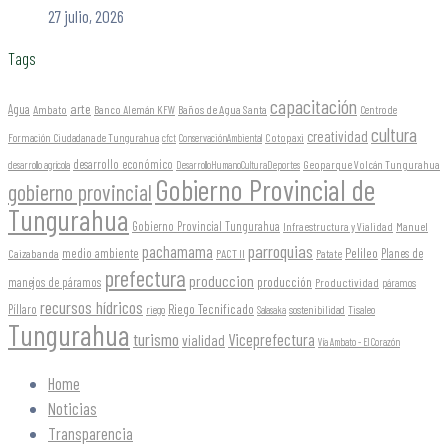
27 julio, 2026
Tags
capacitación
arte
Agua
Ambato
Banco Alemán KFW
Baños de Agua Santa
Centro de
cultura
creatividad
Formación Ciudadana de Tungurahua
Cotopaxi
cfct
ConservaciónAmbiental
desarrollo económico
Geoparque Volcán Tungurahua
desarrollo agrícola
DesarrolloHumanoCulturaDeportes
Gobierno Provincial de
gobierno provincial
Tungurahua
Gobierno Provincial Tungurahua
Infraestructura y Vialidad
Manuel
parroquias
pachamama
Pelileo
medio ambiente
Planes de
Caizabanda
PACT II
Patate
prefectura
produccion
producción
manejos de páramos
Productividad
páramos
recursos hídricos
Riego Tecnificado
Píllaro
sostenibilidad
riego
Salasaka
Tisaleo
Tungurahua
turismo
Viceprefectura
vialidad
Vía Ambato - El Corazón
Home
Noticias
Transparencia