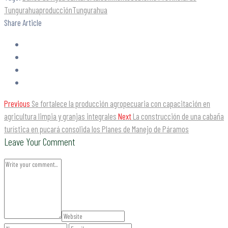
Tungurahua
producción
Tungurahua
Share Article
Previous
Se fortalece la producción agropecuaria con capacitación en
agricultura limpia y granjas integrales
Next
La construcción de una cabaña
turística en pucará consolida los Planes de Manejo de Páramos
Leave Your Comment