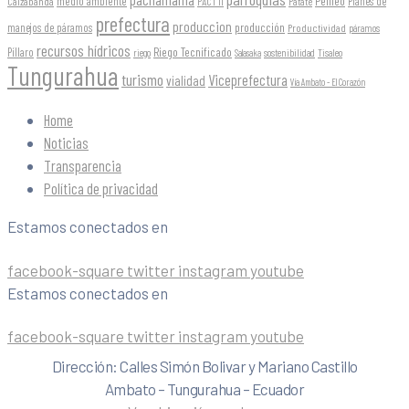
Pelileo
medio ambiente
Planes de
Caizabanda
PACT II
Patate
prefectura
produccion
producción
manejos de páramos
Productividad
páramos
recursos hídricos
Riego Tecnificado
Píllaro
sostenibilidad
riego
Salasaka
Tisaleo
Tungurahua
turismo
Viceprefectura
vialidad
Vía Ambato - El Corazón
Home
Noticias
Transparencia
Política de privacidad
Estamos conectados en
facebook-square
twitter
instagram
youtube
Estamos conectados en
facebook-square
twitter
instagram
youtube
Dirección: Calles Simón Bolivar y Mariano Castillo
Ambato – Tungurahua – Ecuador