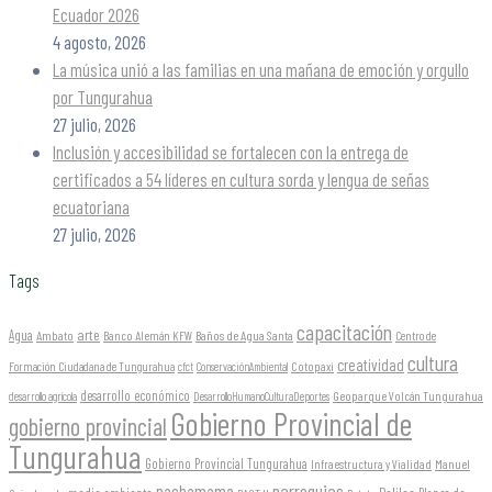
Ecuador 2026
4 agosto, 2026
La música unió a las familias en una mañana de emoción y orgullo
por Tungurahua
27 julio, 2026
Inclusión y accesibilidad se fortalecen con la entrega de
certificados a 54 líderes en cultura sorda y lengua de señas
ecuatoriana
27 julio, 2026
Tags
capacitación
arte
Agua
Ambato
Banco Alemán KFW
Baños de Agua Santa
Centro de
cultura
creatividad
Formación Ciudadana de Tungurahua
Cotopaxi
cfct
ConservaciónAmbiental
desarrollo económico
Geoparque Volcán Tungurahua
desarrollo agrícola
DesarrolloHumanoCulturaDeportes
Gobierno Provincial de
gobierno provincial
Tungurahua
Gobierno Provincial Tungurahua
Infraestructura y Vialidad
Manuel
parroquias
pachamama