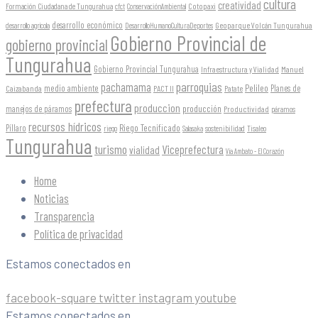
cultura
creatividad
Formación Ciudadana de Tungurahua
Cotopaxi
cfct
ConservaciónAmbiental
desarrollo económico
Geoparque Volcán Tungurahua
desarrollo agrícola
DesarrolloHumanoCulturaDeportes
Gobierno Provincial de
gobierno provincial
Tungurahua
Gobierno Provincial Tungurahua
Infraestructura y Vialidad
Manuel
parroquias
pachamama
Pelileo
medio ambiente
Planes de
Caizabanda
PACT II
Patate
prefectura
produccion
producción
manejos de páramos
Productividad
páramos
recursos hídricos
Riego Tecnificado
Píllaro
sostenibilidad
riego
Salasaka
Tisaleo
Tungurahua
turismo
Viceprefectura
vialidad
Vía Ambato - El Corazón
Home
Noticias
Transparencia
Política de privacidad
Estamos conectados en
facebook-square
twitter
instagram
youtube
Estamos conectados en