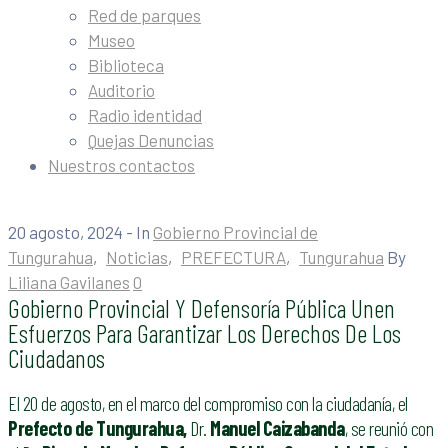
Red de parques
Museo
Biblioteca
Auditorio
Radio identidad
Quejas Denuncias
Nuestros contactos
20 agosto, 2024
- In
Gobierno Provincial de
Tungurahua
‚
Noticias
‚
PREFECTURA
‚
Tungurahua
By
Liliana Gavilanes
0
Gobierno Provincial Y Defensoría Pública Unen
Esfuerzos Para Garantizar Los Derechos De Los
Ciudadanos
El 20 de agosto, en el marco del compromiso con la ciudadanía, el
P
refecto de Tungurahua,
Dr.
Manuel Caizabanda
, se reunió con