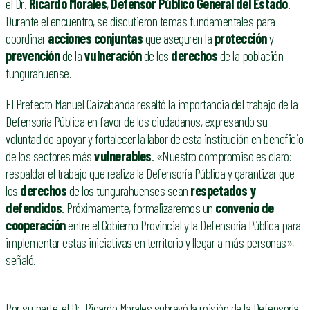
el Dr.
Ricardo Morales
,
Defensor Público General del Estado
.
Durante el encuentro, se discutieron temas fundamentales para
coordinar
acciones conjuntas
que aseguren la
protección
y
prevención
de la
vulneración
de los
derechos
de la población
tungurahuense.
El Prefecto Manuel Caizabanda resaltó la importancia del trabajo de la
Defensoría Pública en favor de los ciudadanos, expresando su
voluntad de apoyar y fortalecer la labor de esta institución en beneficio
de los sectores más
vulnerables
. «Nuestro compromiso es claro:
respaldar el trabajo que realiza la Defensoría Pública y garantizar que
los
derechos
de los tungurahuenses sean
respetados y
defendidos
. Próximamente, formalizaremos un
convenio de
cooperación
entre el Gobierno Provincial y la Defensoría Pública para
implementar estas iniciativas en territorio y llegar a más personas»,
señaló.
Por su parte, el Dr. Ricardo Morales subrayó la misión de la Defensoría