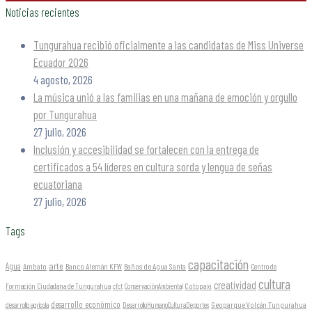
Noticias recientes
Tungurahua recibió oficialmente a las candidatas de Miss Universe
Ecuador 2026
4 agosto, 2026
La música unió a las familias en una mañana de emoción y orgullo
por Tungurahua
27 julio, 2026
Inclusión y accesibilidad se fortalecen con la entrega de
certificados a 54 líderes en cultura sorda y lengua de señas
ecuatoriana
27 julio, 2026
Tags
capacitación
arte
Agua
Ambato
Banco Alemán KFW
Baños de Agua Santa
Centro de
cultura
creatividad
Formación Ciudadana de Tungurahua
Cotopaxi
cfct
ConservaciónAmbiental
desarrollo económico
Geoparque Volcán Tungurahua
desarrollo agrícola
DesarrolloHumanoCulturaDeportes