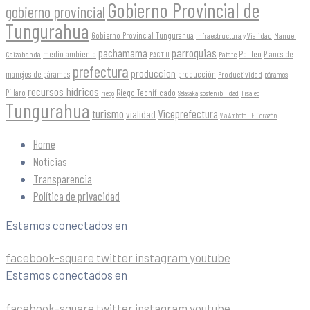
Gobierno Provincial de
gobierno provincial
Tungurahua
Gobierno Provincial Tungurahua
Infraestructura y Vialidad
Manuel
parroquias
pachamama
Pelileo
medio ambiente
Planes de
Caizabanda
PACT II
Patate
prefectura
produccion
producción
manejos de páramos
Productividad
páramos
recursos hídricos
Riego Tecnificado
Píllaro
sostenibilidad
riego
Salasaka
Tisaleo
Tungurahua
turismo
Viceprefectura
vialidad
Vía Ambato - El Corazón
Home
Noticias
Transparencia
Política de privacidad
Estamos conectados en
facebook-square
twitter
instagram
youtube
Estamos conectados en
facebook-square
twitter
instagram
youtube