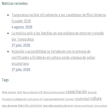
Noticias recientes
Tungurahua recibió oficialmente a las candidatas de Miss Universe
Ecuador 2026
4 agosto, 2026
La música unió a las familias en una mañana de emoción y orgullo
por Tungurahua
27 julio, 2026
Inclusión y accesibilidad se fortalecen con la entrega de
certificados a 54 líderes en cultura sorda y lengua de señas
ecuatoriana
27 julio, 2026
Tags
capacitación
arte
Agua
Ambato
Banco Alemán KFW
Baños de Agua Santa
Centro de
cultura
creatividad
Formación Ciudadana de Tungurahua
Cotopaxi
cfct
ConservaciónAmbiental
desarrollo económico
Geoparque Volcán Tungurahua
desarrollo agrícola
DesarrolloHumanoCulturaDeportes