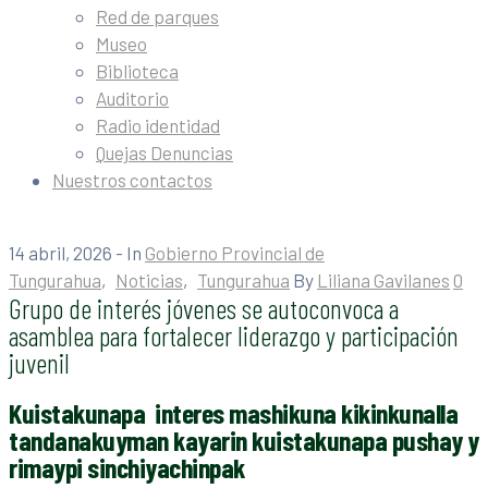
Red de parques
Museo
Biblioteca
Auditorio
Radio identidad
Quejas Denuncias
Nuestros contactos
14 abril, 2026
- In
Gobierno Provincial de
Tungurahua
‚
Noticias
‚
Tungurahua
By
Liliana Gavilanes
0
Grupo de interés jóvenes se autoconvoca a
asamblea para fortalecer liderazgo y participación
juvenil
Kuistakunapa interes mashikuna kikinkunalla
tandanakuyman kayarin
kuistakunapa pushay y
rimaypi sinchiyachinpak