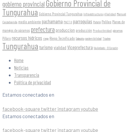
Gobierno Provincial de
gobierno provincial
Tungurahua
Gobierno Provincial Tungurahua
Infraestructura y Vialidad
Manuel
parroquias
pachamama
Pelileo
medio ambiente
Planes de
Caizabanda
PACT II
Patate
prefectura
produccion
producción
manejos de páramos
Productividad
páramos
recursos hídricos
Riego Tecnificado
Píllaro
sostenibilidad
riego
Salasaka
Tisaleo
Tungurahua
turismo
Viceprefectura
vialidad
Vía Ambato - El Corazón
Home
Noticias
Transparencia
Política de privacidad
Estamos conectados en
facebook-square
twitter
instagram
youtube
Estamos conectados en
facebook-square
twitter
instagram
youtube